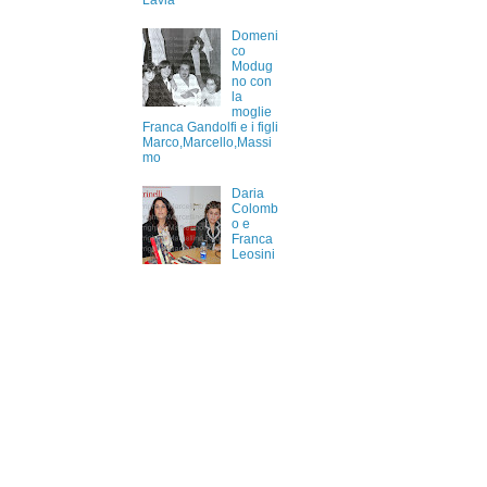
Lavia
Domeni
co
Modug
no con
la
moglie
Franca Gandolfi e i figli
Marco,Marcello,Massi
mo
Daria
Colomb
o e
Franca
Leosini