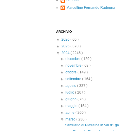
Alm-Ohi
Marcellino Fernando Radogna
ARCHIVIO
►
2026
( 60 )
►
2025
( 370 )
▼
2024
( 2246 )
►
dicembre
( 129 )
►
novembre
( 68 )
►
ottobre
( 149 )
►
settembre
( 164 )
►
agosto
( 227 )
►
luglio
( 267 )
►
giugno
( 76 )
►
maggio
( 154 )
►
aprile
( 260 )
▼
marzo
( 236 )
Santuario di Pietralba in Val d'Ega