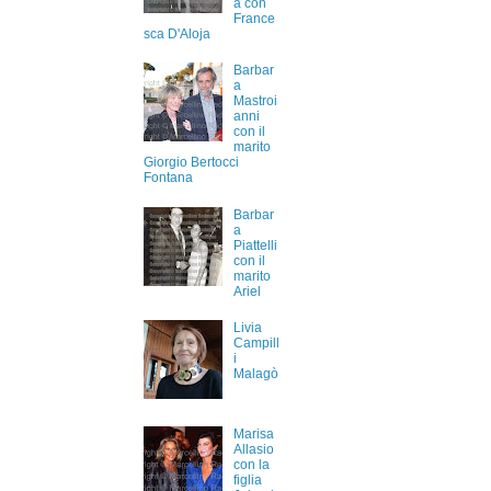
a con
France
sca D'Aloja
Barbar
a
Mastroi
anni
con il
marito
Giorgio Bertocci
Fontana
Barbar
a
Piattelli
con il
marito
Ariel
Livia
Campill
i
Malagò
Marisa
Allasio
con la
figlia