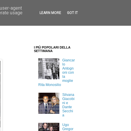
 user-agent
erate usage
LEARN MORE
GOT IT
I PIÙ POPOLARI DELLA
SETTIMANA
Giancar
lo
Antogn
oni con
la
moglie
Rita Monosilio
Silvana
Giacobi
ni e
Dante
Secchi
a
Ugo
Gregor