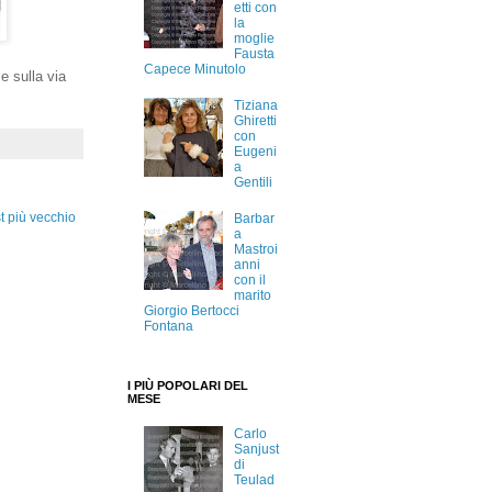
etti con
la
moglie
Fausta
Capece Minutolo
e sulla via
Tiziana
Ghiretti
con
Eugeni
a
Gentili
t più vecchio
Barbar
a
Mastroi
anni
con il
marito
Giorgio Bertocci
Fontana
I PIÙ POPOLARI DEL
MESE
Carlo
Sanjust
di
Teulad