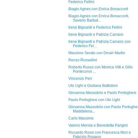
Federico Fellini
Biagio Agnes con Enrica Bonaccorti
Biagio Agnes con Enrica Bonaccorti,
Saverio Barbat...
Irene Bignardi e Federico Fellini
Irene Bignardi e Patrizia Carrano
Irene Bignardi e Patrizia Carrano con
Federico Fel...
Massimo Serato con Dinah Martin
Renzo Rossellini
Roberto Russo con Monica Vitti e Gillo
Pontecorvo ...
Vincenzo Peri
Uto Ughi e Giuliana Battistoni
Giovanna Massobrio e Paolo Portoghesi
Paolo Portoghesi con Uto Ughi
Giovanna Massobrio con Paolo Portoghes
Maddalena...
Carlo Massimo
Valerio Merola e Benedetta Parigini
Riccardo Rossi con Francesca Mori e
Fabrizio Rogano