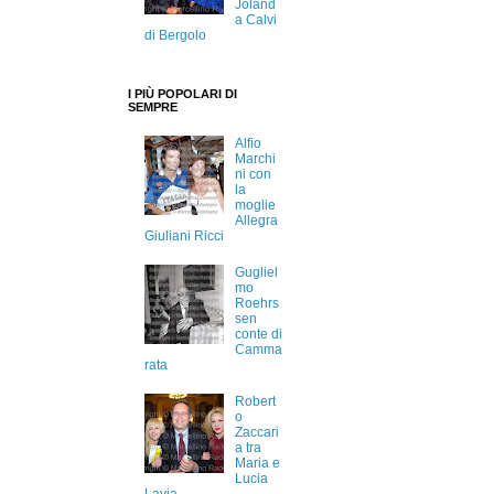
Joland
a Calvi
di Bergolo
I PIÙ POPOLARI DI
SEMPRE
Alfio
Marchi
ni con
la
moglie
Allegra
Giuliani Ricci
Gugliel
mo
Roehrs
sen
conte di
Camma
rata
Robert
o
Zaccari
a tra
Maria e
Lucia