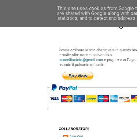
This site uses cookies from Google to
are shared with Google along with pe
Marcellino Radogna 
statistics, and to detect and address
Potete ordinare le foto che trovate in questo bl
e molte altre ancora scrivendo a
marcellinofoto@gmail.com
e pagare con Paypa
usando il pulsante qui sotto.
Buy Now
COLLABORATORI