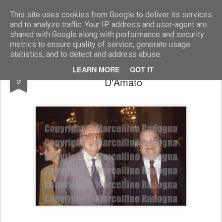
Marcellino Radogna - Fotonotizie per la stampa
This site uses cookies from Google to deliver its services
and to analyze traffic. Your IP address and user-agent are
shared with Google along with performance and security
metrics to ensure quality of service, generate usage
statistics, and to detect and address abuse.
Gaetano Piccolella e Federico Umberto
JUL
LEARN MORE
GOT IT
9
D'Amato