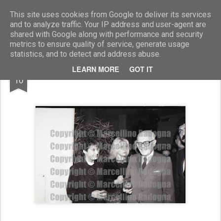
Marcellino Radogna - Fotonotizie per la stampa
This site uses cookies from Google to deliver its services
and to analyze traffic. Your IP address and user-agent are
shared with Google along with performance and security
metrics to ensure quality of service, generate usage
statistics, and to detect and address abuse.
JUL
LEARN MORE
GOT IT
Sandro Pertini
10