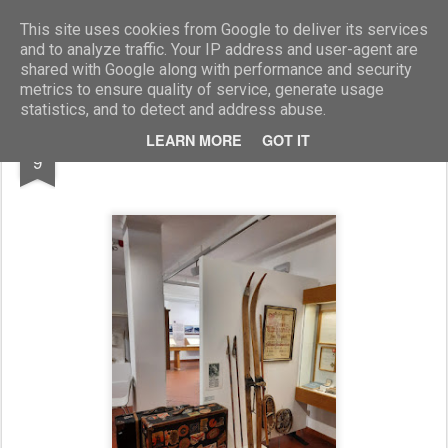
Marcellino Radogna - Fotonotizie per la stampa
This site uses cookies from Google to deliver its services
and to analyze traffic. Your IP address and user-agent are
shared with Google along with performance and security
metrics to ensure quality of service, generate usage
statistics, and to detect and address abuse.
SEP
LEARN MORE
GOT IT
Museo della Val Gardena
9