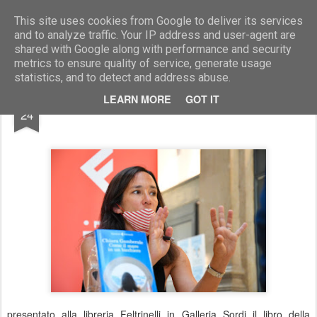
Marcellino Radogna - Fotonotizie per la stampa
This site uses cookies from Google to deliver its services
and to analyze traffic. Your IP address and user-agent are
shared with Google along with performance and security
metrics to ensure quality of service, generate usage
statistics, and to detect and address abuse.
JUL
LEARN MORE
GOT IT
Chiara Gamberale
24
presentato alla libreria Feltrinelli in Galleria Sordi il libro della