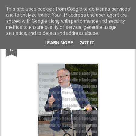
Marcellino Radogna - Fotonotizie per la stampa
This site uses cookies from Google to deliver its services
and to analyze traffic. Your IP address and user-agent are
shared with Google along with performance and security
metrics to ensure quality of service, generate usage
statistics, and to detect and address abuse.
JUL
LEARN MORE
GOT IT
Andrea Riccardi
17