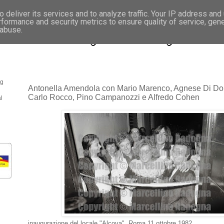
 deliver its services and to analyze traffic. Your IP address and
rformance and security metrics to ensure quality of service, gen
- Fotonotizie per la stampa
 abuse.
og
Antonella Amendola con Mario Marenco, Agnese Di Do
Carlo Rocco, Pino Campanozzi e Alfredo Cohen
l
inaugurazione del locale "Alcova". Roma 11 ottobre 1982