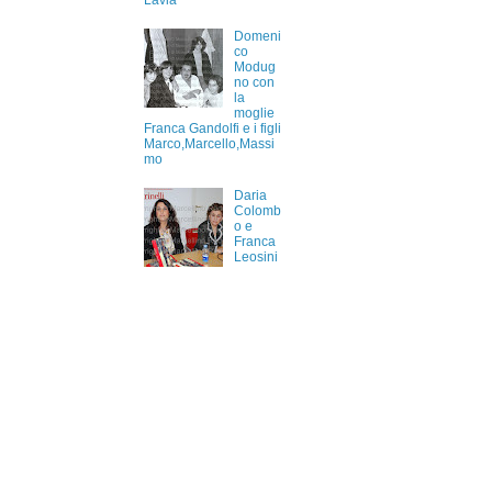
Lavia
Domeni
co
Modug
no con
la
moglie
Franca Gandolfi e i figli
Marco,Marcello,Massi
mo
Daria
Colomb
o e
Franca
Leosini