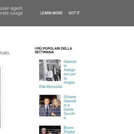
 user-agent
erate usage
LEARN MORE
GOT IT
I PIÙ POPOLARI DELLA
nato,
SETTIMANA
Giancar
lo
Antogn
oni con
la
moglie
Rita Monosilio
Silvana
Giacobi
ni e
Dante
Secchi
a
Bruno
Pisatur