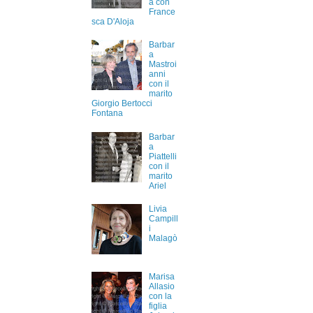
a con
France
sca D'Aloja
Barbar
a
Mastroi
anni
con il
marito
Giorgio Bertocci
Fontana
Barbar
a
Piattelli
con il
marito
Ariel
Livia
Campill
i
Malagò
Marisa
Allasio
con la
figlia