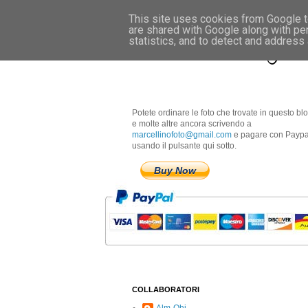
This site uses cookies from Google to
are shared with Google along with pe
Marcellino Radogna 
statistics, and to detect and address
Potete ordinare le foto che trovate in questo bl
e molte altre ancora scrivendo a
marcellinofoto@gmail.com
e pagare con Paypa
usando il pulsante qui sotto.
Buy Now
COLLABORATORI