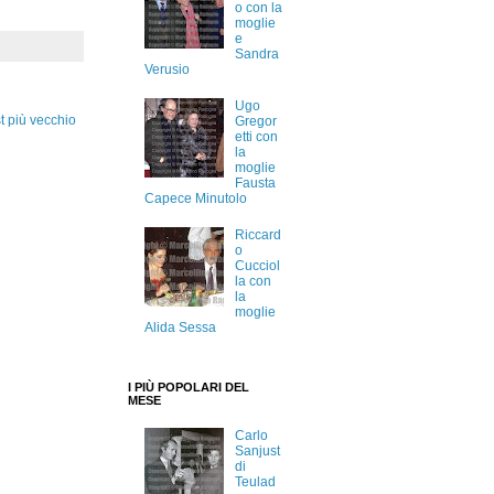
o con la
moglie
e
Sandra
Verusio
Ugo
t più vecchio
Gregor
etti con
la
moglie
Fausta
Capece Minutolo
Riccard
o
Cucciol
la con
la
moglie
Alida Sessa
I PIÙ POPOLARI DEL
MESE
Carlo
Sanjust
di
Teulad