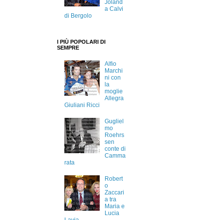
Joland
a Calvi
di Bergolo
I PIÙ POPOLARI DI
SEMPRE
Alfio
Marchi
ni con
la
moglie
Allegra
Giuliani Ricci
Gugliel
mo
Roehrs
sen
conte di
Camma
rata
Robert
o
Zaccari
a tra
Maria e
Lucia