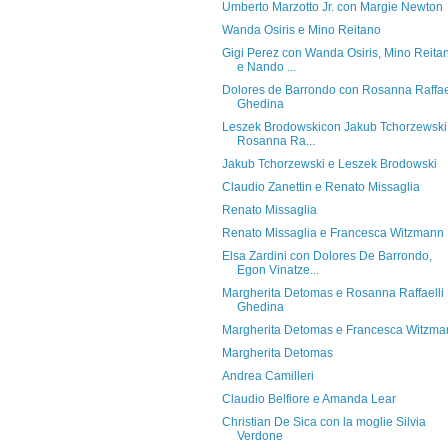
Umberto Marzotto Jr. con Margie Newton
Wanda Osiris e Mino Reitano
Gigi Perez con Wanda Osiris, Mino Reita
e Nando ...
Dolores de Barrondo con Rosanna Raffae
Ghedina
Leszek Brodowskicon Jakub Tchorzewski
Rosanna Ra...
Jakub Tchorzewski e Leszek Brodowski
Claudio Zanettin e Renato Missaglia
Renato Missaglia
Renato Missaglia e Francesca Witzmann
Elsa Zardini con Dolores De Barrondo,
Egon Vinatze...
Margherita Detomas e Rosanna Raffaelli
Ghedina
Margherita Detomas e Francesca Witzma
Margherita Detomas
Andrea Camilleri
Claudio Belfiore e Amanda Lear
Christian De Sica con la moglie Silvia
Verdone