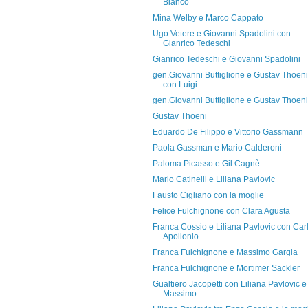
Bianco
Mina Welby e Marco Cappato
Ugo Vetere e Giovanni Spadolini con
Gianrico Tedeschi
Gianrico Tedeschi e Giovanni Spadolini
gen.Giovanni Buttiglione e Gustav Thoeni
con Luigi...
gen.Giovanni Buttiglione e Gustav Thoeni
Gustav Thoeni
Eduardo De Filippo e Vittorio Gassmann
Paola Gassman e Mario Calderoni
Paloma Picasso e Gil Cagnè
Mario Catinelli e Liliana Pavlovic
Fausto Cigliano con la moglie
Felice Fulchignone con Clara Agusta
Franca Cossio e Liliana Pavlovic con Car
Apollonio
Franca Fulchignone e Massimo Gargia
Franca Fulchignone e Mortimer Sackler
Gualtiero Jacopetti con Liliana Pavlovic e
Massimo...