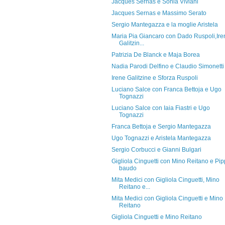
Jacques Sernas e Sonia Viviani
Jacques Sernas e Massimo Serato
Sergio Mantegazza e la moglie Aristela
Maria Pia Giancaro con Dado Ruspoli,Ire
Galitzin...
Patrizia De Blanck e Maja Borea
Nadia Parodi Delfino e Claudio Simonetti
Irene Galitzine e Sforza Ruspoli
Luciano Salce con Franca Bettoja e Ugo
Tognazzi
Luciano Salce con Iaia Fiastri e Ugo
Tognazzi
Franca Bettoja e Sergio Mantegazza
Ugo Tognazzi e Aristela Mantegazza
Sergio Corbucci e Gianni Bulgari
Gigliola Cinguetti con Mino Reitano e Pi
baudo
Mita Medici con Gigliola Cinguetti, Mino
Reitano e...
Mita Medici con Gigliola Cinguetti e Mino
Reitano
Gigliola Cinguetti e Mino Reitano