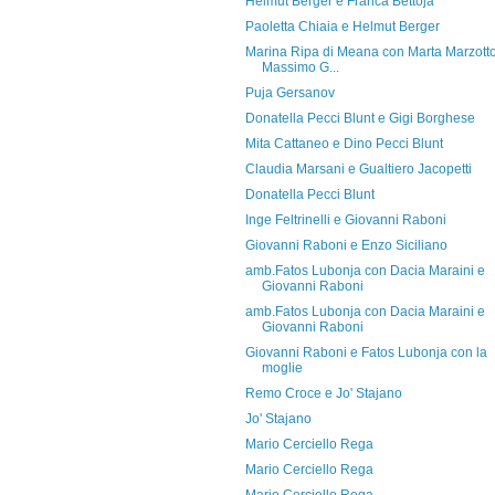
Helmut Berger e Franca Bettoja
Paoletta Chiaia e Helmut Berger
Marina Ripa di Meana con Marta Marzotto
Massimo G...
Puja Gersanov
Donatella Pecci Blunt e Gigi Borghese
Mita Cattaneo e Dino Pecci Blunt
Claudia Marsani e Gualtiero Jacopetti
Donatella Pecci Blunt
Inge Feltrinelli e Giovanni Raboni
Giovanni Raboni e Enzo Siciliano
amb.Fatos Lubonja con Dacia Maraini e
Giovanni Raboni
amb.Fatos Lubonja con Dacia Maraini e
Giovanni Raboni
Giovanni Raboni e Fatos Lubonja con la
moglie
Remo Croce e Jo' Stajano
Jo' Stajano
Mario Cerciello Rega
Mario Cerciello Rega