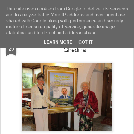
Marcellino Radogna - Fotonotizie per la stampa
This site uses cookies from Google to deliver its services
and to analyze traffic. Your IP address and user-agent are
shared with Google along with performance and security
metrics to ensure quality of service, generate usage
statistics, and to detect and address abuse.
Maria Chiara Nordio e Rosanna Raffaelli
JUL
LEARN MORE
GOT IT
20
Ghedina