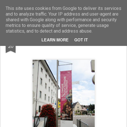
Marcellino Radogna - Fotonotizie per la stampa
This site uses cookies from Google to deliver its services
and to analyze traffic. Your IP address and user-agent are
shared with Google along with performance and security
metrics to ensure quality of service, generate usage
statistics, and to detect and address abuse.
JUL
LEARN MORE
GOT IT
Palazzo Assessorile a Cles in Val di Non
20