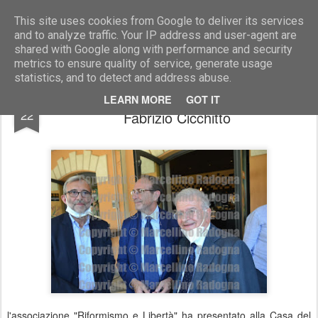
Marcellino Radogna - Fotonotizie per la stampa
This site uses cookies from Google to deliver its services
and to analyze traffic. Your IP address and user-agent are
shared with Google along with performance and security
metrics to ensure quality of service, generate usage
statistics, and to detect and address abuse.
Roberto Giachetti con Riccardo Nencini e
JUL
LEARN MORE
GOT IT
22
Fabrizio Cicchitto
l'associazione "Riformismo e Libertà" ha presentato alla Casa del