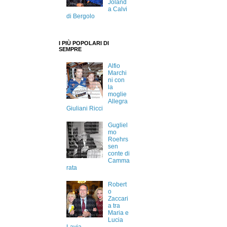
Joland
a Calvi
di Bergolo
I PIÙ POPOLARI DI
SEMPRE
Alfio
Marchi
ni con
la
moglie
Allegra
Giuliani Ricci
Gugliel
mo
Roehrs
sen
conte di
Camma
rata
Robert
o
Zaccari
a tra
Maria e
Lucia