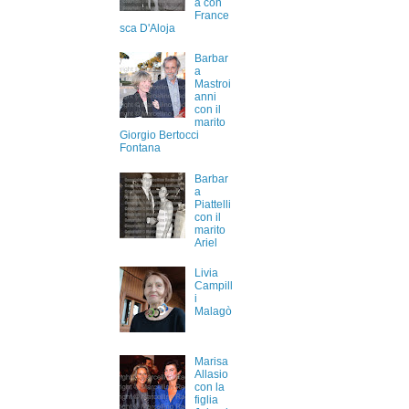
a con
France
sca D'Aloja
Barbar
a
Mastroi
anni
con il
marito
Giorgio Bertocci
Fontana
Barbar
a
Piattelli
con il
marito
Ariel
Livia
Campill
i
Malagò
Marisa
Allasio
con la
figlia