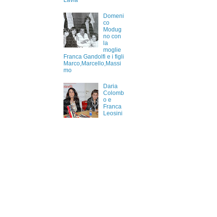
Lavia
Domeni
co
Modug
no con
la
moglie
Franca Gandolfi e i figli
Marco,Marcello,Massi
mo
Daria
Colomb
o e
Franca
Leosini