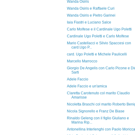
Wanda Osiris
Wanda Osiris e Raffaele Curi
Wanda Osiris e Pietro Garinei
Iaia Fiastri e Luciano Salce
Carlo Molfese e il Cardinale Ugo Poletti
Cardinale Ugo Poletti e Carlo Molfese
Mario Castellacci e Silvio Spaccesi con
card.Ugo P...
card. Ugo Poletti e Michele Paulicelli
Marcello Marrocco
Giorgio De Angelis con Carlo Picone e D
Sarti
Adele Faccio
Adele Faccio e un'amica
Claretta Carotenuto col marito Claudio
Amarisse
Nicoletta Braschi col marito Roberto Beni
Nicola Signorello e Franz De Biase
Rinaldo Geleng con il figlio Giuliano e
Marina Rip...
Antonellina Interlenghi con Paolo Moricc