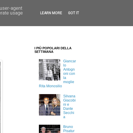
 user-agent
erate usage
LEARN MORE
GOT IT
I PIÙ POPOLARI DELLA
SETTIMANA
Giancar
lo
Antogn
oni con
la
moglie
Rita Monosilio
Silvana
Giacobi
ni e
Dante
Secchi
a
Bruno
Pisatur