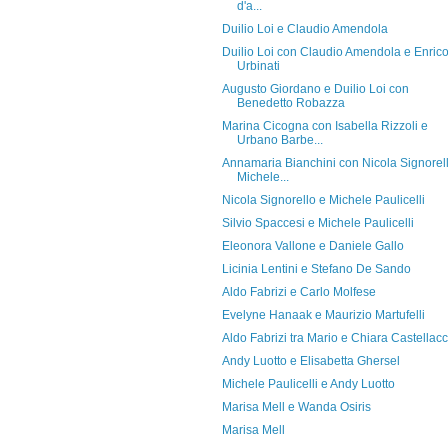
d'a...
Duilio Loi e Claudio Amendola
Duilio Loi con Claudio Amendola e Enric
Urbinati
Augusto Giordano e Duilio Loi con
Benedetto Robazza
Marina Cicogna con Isabella Rizzoli e
Urbano Barbe...
Annamaria Bianchini con Nicola Signorell
Michele...
Nicola Signorello e Michele Paulicelli
Silvio Spaccesi e Michele Paulicelli
Eleonora Vallone e Daniele Gallo
Licinia Lentini e Stefano De Sando
Aldo Fabrizi e Carlo Molfese
Evelyne Hanaak e Maurizio Martufelli
Aldo Fabrizi tra Mario e Chiara Castellacc
Andy Luotto e Elisabetta Ghersel
Michele Paulicelli e Andy Luotto
Marisa Mell e Wanda Osiris
Marisa Mell