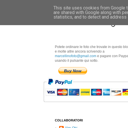
This site uses cookies from Google to
are shared with Google along with pe
Marcellino Radogna 
statistics, and to detect and address
Potete ordinare le foto che trovate in questo bl
e molte altre ancora scrivendo a
marcellinofoto@gmail.com
e pagare con Paypa
usando il pulsante qui sotto.
Buy Now
COLLABORATORI