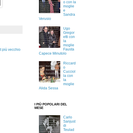
o con la
moglie
e
Sandra
Verusio
Ugo
Gregor
etti con
la
moglie
Fausta
t più vecchio
Capece Minutolo
Riccard
o
Cucciol
la con
la
moglie
Alida Sessa
I PIÙ POPOLARI DEL
MESE
Carlo
Sanjust
di
Teulad