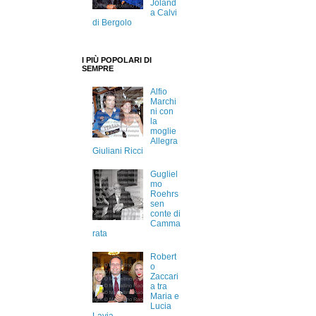
Joland
a Calvi
di Bergolo
I PIÙ POPOLARI DI
SEMPRE
Alfio
Marchi
ni con
la
moglie
Allegra
Giuliani Ricci
Gugliel
mo
Roehrs
sen
conte di
Camma
rata
Robert
o
Zaccari
a tra
Maria e
Lucia