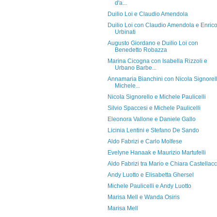
d'a...
Duilio Loi e Claudio Amendola
Duilio Loi con Claudio Amendola e Enric
Urbinati
Augusto Giordano e Duilio Loi con
Benedetto Robazza
Marina Cicogna con Isabella Rizzoli e
Urbano Barbe...
Annamaria Bianchini con Nicola Signorell
Michele...
Nicola Signorello e Michele Paulicelli
Silvio Spaccesi e Michele Paulicelli
Eleonora Vallone e Daniele Gallo
Licinia Lentini e Stefano De Sando
Aldo Fabrizi e Carlo Molfese
Evelyne Hanaak e Maurizio Martufelli
Aldo Fabrizi tra Mario e Chiara Castellacc
Andy Luotto e Elisabetta Ghersel
Michele Paulicelli e Andy Luotto
Marisa Mell e Wanda Osiris
Marisa Mell