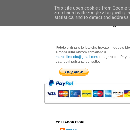
This site uses cookies from Google to
are shared with Google along with pe
Marcellino Radogna 
statistics, and to detect and address
Potete ordinare le foto che trovate in questo bl
e molte altre ancora scrivendo a
marcellinofoto@gmail.com
e pagare con Paypa
usando il pulsante qui sotto.
Buy Now
COLLABORATORI