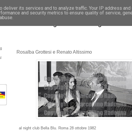
 deliver its services and to analyze traffic. Your IP address and
rformance and security metrics to ensure quality of service, gen
- Fotonotizie per la stampa
 abuse.
og
Rosalba Grottesi e Renato Altissimo
l
al night club Bella Blu. Roma 28 ottobre 1982