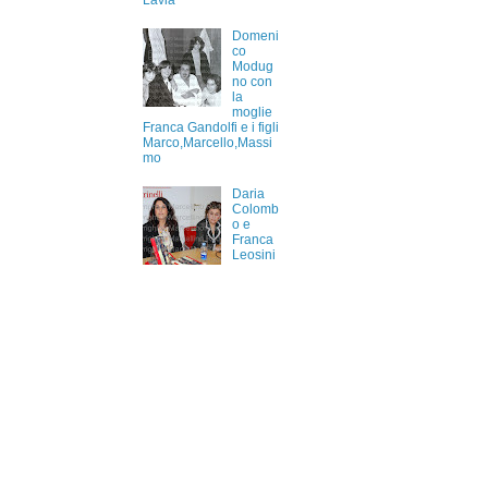
Lavia
Domeni
co
Modug
no con
la
moglie
Franca Gandolfi e i figli
Marco,Marcello,Massi
mo
Daria
Colomb
o e
Franca
Leosini