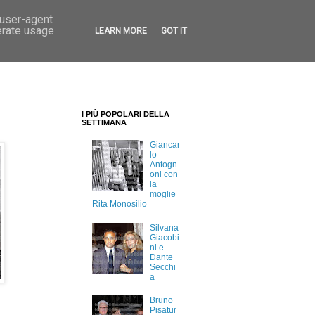
 user-agent
erate usage
LEARN MORE
GOT IT
I PIÙ POPOLARI DELLA
SETTIMANA
Giancar
lo
Antogn
oni con
la
moglie
Rita Monosilio
Silvana
Giacobi
ni e
Dante
Secchi
a
Bruno
Pisatur