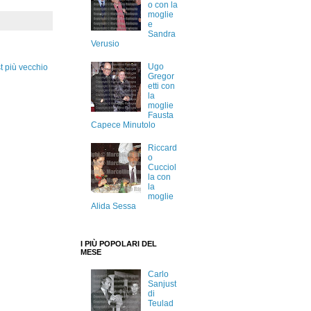
o con la
moglie
e
Sandra
Verusio
Ugo
t più vecchio
Gregor
etti con
la
moglie
Fausta
Capece Minutolo
Riccard
o
Cucciol
la con
la
moglie
Alida Sessa
I PIÙ POPOLARI DEL
MESE
Carlo
Sanjust
di
Teulad