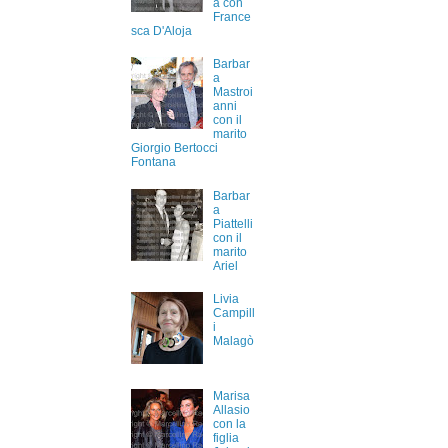
a con
France
sca D'Aloja
Barbar
a
Mastroi
anni
con il
marito
Giorgio Bertocci
Fontana
Barbar
a
Piattelli
con il
marito
Ariel
Livia
Campill
i
Malagò
Marisa
Allasio
con la
figlia