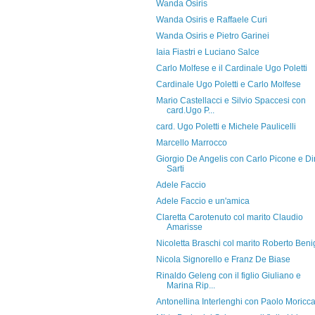
Wanda Osiris
Wanda Osiris e Raffaele Curi
Wanda Osiris e Pietro Garinei
Iaia Fiastri e Luciano Salce
Carlo Molfese e il Cardinale Ugo Poletti
Cardinale Ugo Poletti e Carlo Molfese
Mario Castellacci e Silvio Spaccesi con
card.Ugo P...
card. Ugo Poletti e Michele Paulicelli
Marcello Marrocco
Giorgio De Angelis con Carlo Picone e D
Sarti
Adele Faccio
Adele Faccio e un'amica
Claretta Carotenuto col marito Claudio
Amarisse
Nicoletta Braschi col marito Roberto Beni
Nicola Signorello e Franz De Biase
Rinaldo Geleng con il figlio Giuliano e
Marina Rip...
Antonellina Interlenghi con Paolo Moricc