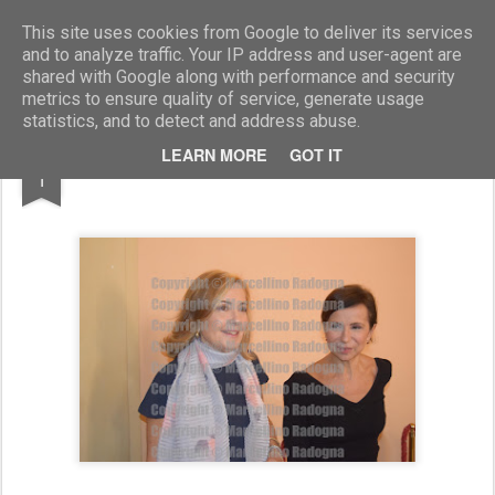
Marcellino Radogna - Fotonotizie per la stampa
This site uses cookies from Google to deliver its services
and to analyze traffic. Your IP address and user-agent are
shared with Google along with performance and security
metrics to ensure quality of service, generate usage
statistics, and to detect and address abuse.
OCT
LEARN MORE
GOT IT
Barbara Palombelli e Barbara Stefanelli
1