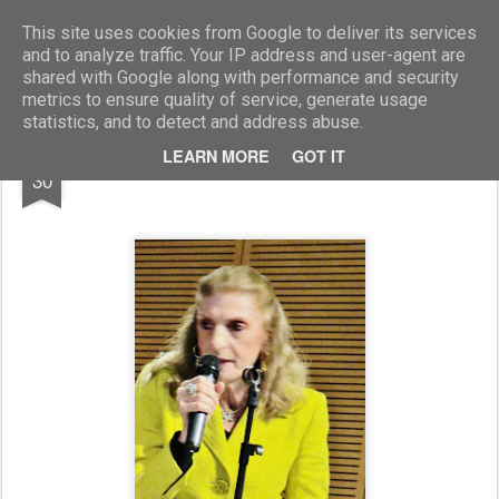
Marcellino Radogna - Fotonotizie per la stampa
This site uses cookies from Google to deliver its services
and to analyze traffic. Your IP address and user-agent are
shared with Google along with performance and security
metrics to ensure quality of service, generate usage
statistics, and to detect and address abuse.
OCT
LEARN MORE
GOT IT
Nicoletta Colombo
30