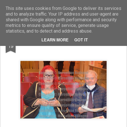
Marcellino Radogna - Fotonotizie per la stampa
This site uses cookies from Google to deliver its services
and to analyze traffic. Your IP address and user-agent are
shared with Google along with performance and security
metrics to ensure quality of service, generate usage
statistics, and to detect and address abuse.
OCT
LEARN MORE
GOT IT
Monica Macchioni e Fabrizio Cicchitto
19