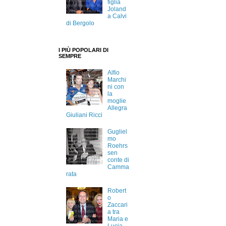
figlia
Joland
a Calvi
di Bergolo
I PIÙ POPOLARI DI
SEMPRE
Alfio
Marchi
ni con
la
moglie
Allegra
Giuliani Ricci
Gugliel
mo
Roehrs
sen
conte di
Camma
rata
Robert
o
Zaccari
a tra
Maria e