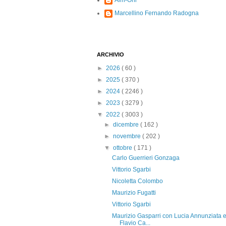
Alm-Ohi
Marcellino Fernando Radogna
ARCHIVIO
►
2026
( 60 )
►
2025
( 370 )
►
2024
( 2246 )
►
2023
( 3279 )
▼
2022
( 3003 )
►
dicembre
( 162 )
►
novembre
( 202 )
▼
ottobre
( 171 )
Carlo Guerrieri Gonzaga
Vittorio Sgarbi
Nicoletta Colombo
Maurizio Fugatti
Vittorio Sgarbi
Maurizio Gasparri con Lucia Annunziata 
Flavio Ca...