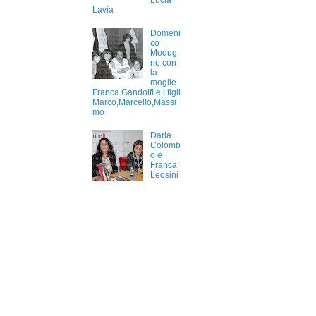
Lucia
Lavia
Domeni
co
Modug
no con
la
moglie
Franca Gandolfi e i figli
Marco,Marcello,Massi
mo
Daria
Colomb
o e
Franca
Leosini