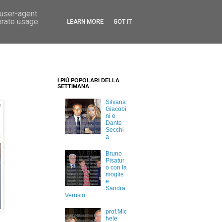
 user-agent
erate usage
LEARN MORE
GOT IT
I PIÙ POPOLARI DELLA
SETTIMANA
Silvana
Giacobi
ni e
Dante
Secchi
a
Bruno
Pisatur
o con la
moglie
e
Sandra
Verusio
prof.Mic
hele