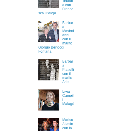
Teulad
a con
France
sca D'Aloja
Barbar
a
Mastroi
anni
con il
marito
Giorgio Bertocci
Fontana
Barbar
a
Piattelli
con il
marito
Ariel
Livia
Campill
i
Malagò
Marisa
Allasio
con la