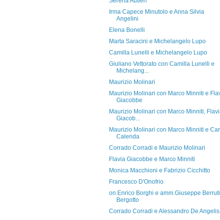
Serena Autieri
Irma Capece Minutolo e Anna Silvia
Angelini
Elena Bonelli
Marta Saracini e Michelangelo Lupo
Camilla Lunelli e Michelangelo Lupo
Giuliano Vettorato con Camilla Lunelli e
Michelang...
Maurizio Molinari
Maurizio Molinari con Marco Minniti e Fla
Giacobbe
Maurizio Molinari con Marco Minniti, Flav
Giacob...
Maurizio Molinari con Marco Minniti e Car
Calenda
Corrado Corradi e Maurizio Molinari
Flavia Giacobbe e Marco Minniti
Monica Macchioni e Fabrizio Cicchitto
Francesco D'Onofrio
on.Enrico Borghi e amm.Giuseppe Berruti
Bergotto
Corrado Corradi e Alessandro De Angelis