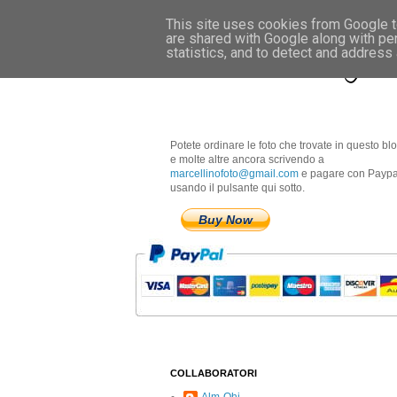
This site uses cookies from Google to
are shared with Google along with pe
Marcellino Radogna 
statistics, and to detect and address
Potete ordinare le foto che trovate in questo bl
e molte altre ancora scrivendo a
marcellinofoto@gmail.com
e pagare con Paypa
usando il pulsante qui sotto.
Buy Now
COLLABORATORI