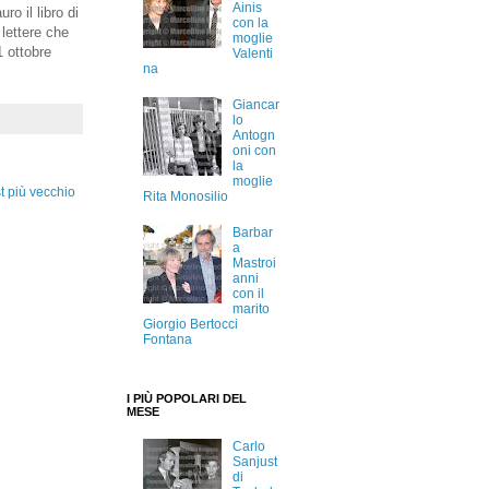
Ainis
o il libro di
con la
 lettere che
moglie
1 ottobre
Valenti
na
Giancar
lo
Antogn
oni con
la
moglie
t più vecchio
Rita Monosilio
Barbar
a
Mastroi
anni
con il
marito
Giorgio Bertocci
Fontana
I PIÙ POPOLARI DEL
MESE
Carlo
Sanjust
di