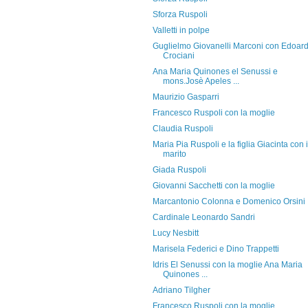
Sforza Ruspoli
Valletti in polpe
Guglielmo Giovanelli Marconi con Edoar
Crociani
Ana Maria Quinones el Senussi e
mons.Josè Apeles ...
Maurizio Gasparri
Francesco Ruspoli con la moglie
Claudia Ruspoli
Maria Pia Ruspoli e la figlia Giacinta con i
marito
Giada Ruspoli
Giovanni Sacchetti con la moglie
Marcantonio Colonna e Domenico Orsini
Cardinale Leonardo Sandri
Lucy Nesbitt
Marisela Federici e Dino Trappetti
Idris El Senussi con la moglie Ana Maria
Quinones ...
Adriano Tilgher
Francesco Ruspoli con la moglie