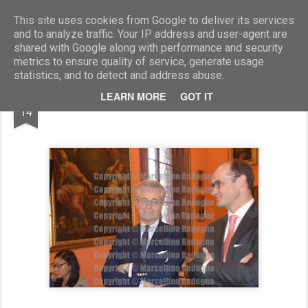
Marcellino Radogna - Fotonotizie per la stampa
This site uses cookies from Google to deliver its services
and to analyze traffic. Your IP address and user-agent are
shared with Google along with performance and security
metrics to ensure quality of service, generate usage
statistics, and to detect and address abuse.
MAR
LEARN MORE
GOT IT
amb.Antonio Zanardi Landi
14