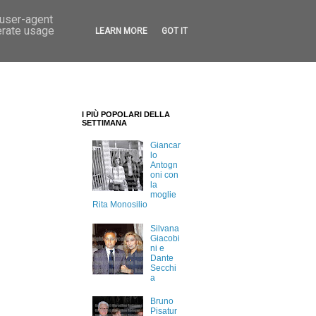
 user-agent
erate usage
LEARN MORE
GOT IT
I PIÙ POPOLARI DELLA
SETTIMANA
Giancar
lo
Antogn
oni con
la
moglie
Rita Monosilio
Silvana
Giacobi
ni e
Dante
Secchi
a
Bruno
Pisatur