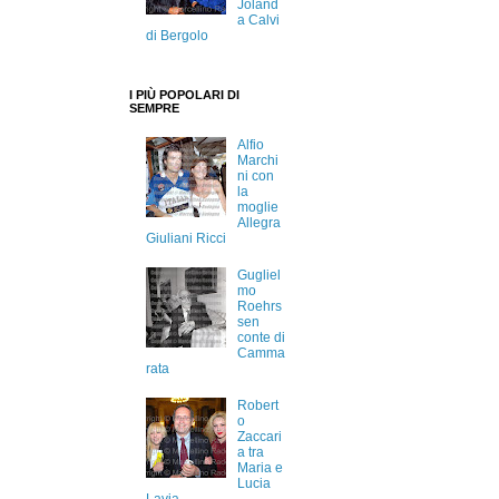
Joland
a Calvi
di Bergolo
I PIÙ POPOLARI DI
SEMPRE
Alfio
Marchi
ni con
la
moglie
Allegra
Giuliani Ricci
Gugliel
mo
Roehrs
sen
conte di
Camma
rata
Robert
o
Zaccari
a tra
Maria e
Lucia