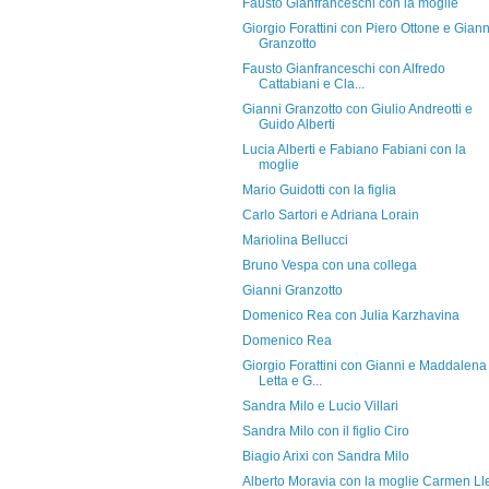
Fausto Gianfranceschi con la moglie
Giorgio Forattini con Piero Ottone e Giann
Granzotto
Fausto Gianfranceschi con Alfredo
Cattabiani e Cla...
Gianni Granzotto con Giulio Andreotti e
Guido Alberti
Lucia Alberti e Fabiano Fabiani con la
moglie
Mario Guidotti con la figlia
Carlo Sartori e Adriana Lorain
Mariolina Bellucci
Bruno Vespa con una collega
Gianni Granzotto
Domenico Rea con Julia Karzhavina
Domenico Rea
Giorgio Forattini con Gianni e Maddalena
Letta e G...
Sandra Milo e Lucio Villari
Sandra Milo con il figlio Ciro
Biagio Arixi con Sandra Milo
Alberto Moravia con la moglie Carmen Ll