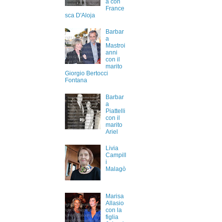
a con
France
sca D'Aloja
Barbar
a
Mastroi
anni
con il
marito
Giorgio Bertocci
Fontana
Barbar
a
Piattelli
con il
marito
Ariel
Livia
Campill
i
Malagò
Marisa
Allasio
con la
figlia