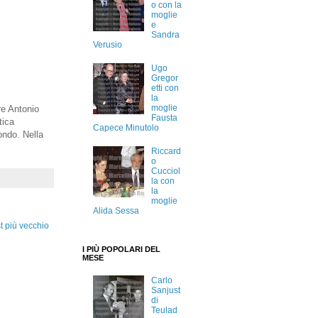
o con la
moglie
e
Sandra
Verusio
Ugo
Gregor
etti con
la
moglie
re Antonio
Fausta
tica
Capece Minutolo
ondo. Nella
Riccard
o
Cucciol
la con
la
moglie
Alida Sessa
t più vecchio
I PIÙ POPOLARI DEL
MESE
Carlo
Sanjust
di
Teulad