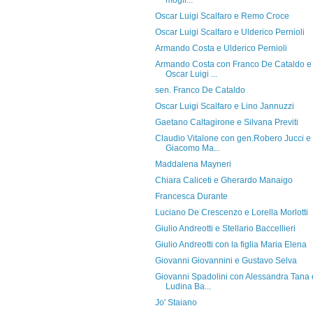
mogli...
Oscar Luigi Scalfaro e Remo Croce
Oscar Luigi Scalfaro e Ulderico Pernioli
Armando Costa e Ulderico Pernioli
Armando Costa con Franco De Cataldo e
Oscar Luigi ...
sen. Franco De Cataldo
Oscar Luigi Scalfaro e Lino Jannuzzi
Gaetano Caltagirone e Silvana Previti
Claudio Vitalone con gen.Robero Jucci e
Giacomo Ma...
Maddalena Mayneri
Chiara Caliceti e Gherardo Manaigo
Francesca Durante
Luciano De Crescenzo e Lorella Morlotti
Giulio Andreotti e Stellario Baccellieri
Giulio Andreotti con la figlia Maria Elena
Giovanni Giovannini e Gustavo Selva
Giovanni Spadolini con Alessandra Tana 
Ludina Ba...
Jo' Staiano