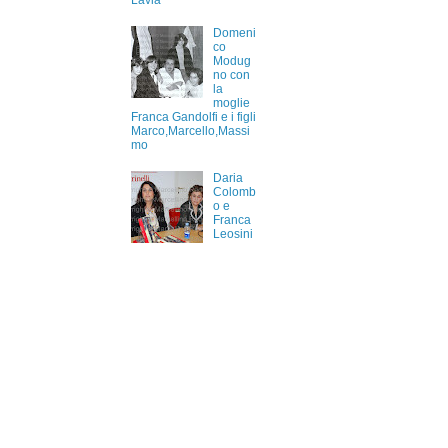
Lavia
Domeni
co
Modug
no con
la
moglie
Franca Gandolfi e i figli
Marco,Marcello,Massi
mo
Daria
Colomb
o e
Franca
Leosini