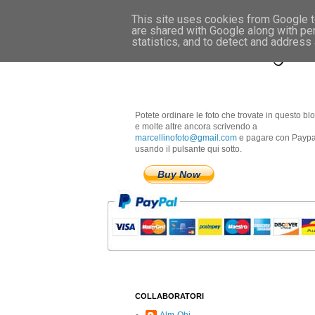
This site uses cookies from Google to
are shared with Google along with pe
Marcellino Radogna 
statistics, and to detect and address
Potete ordinare le foto che trovate in questo bl
e molte altre ancora scrivendo a
marcellinofoto@gmail.com
e pagare con Paypa
usando il pulsante qui sotto.
Buy Now
COLLABORATORI