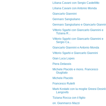
Liliana Cavani con Sergio Castellitto
Liliana Cavani con Antonio Monda
Giancarlo Giannini
Gennaro Sangiuliano
Gennaro Sangiuliano e Giancarlo Gianni
Vittorio Sgarbi con Giancarlo Giannini e
Tiziana R...
Vittorio Sgarbi con Giancarlo Giannini e
Sergio Ca...
Giancarlo Giannini e Antonio Monda
Vittorio Sgarbi e Giancarlo Giannini
Gian Luca Lopes
Piera Detassis
Michele Placido e mons. Francesco
Giugliato
Michele Placido
Francesco Rutelli
Mark Kostabi con la moglie Greesi Desir
Langovits
Tiziana Rocca con il figlio
on. Gianmarco Mazzi