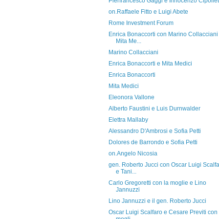
Pierfrancesco Gaggi e Innocenzo Cipollet
on.Raffaele Fitto e Luigi Abete
Rome Investment Forum
Enrica Bonaccorti con Marino Collacciani
Mita Me...
Marino Collacciani
Enrica Bonaccorti e Mita Medici
Enrica Bonaccorti
Mita Medici
Eleonora Vallone
Alberto Faustini e Luis Durnwalder
Elettra Mallaby
Alessandro D'Ambrosi e Sofia Petti
Dolores de Barrondo e Sofia Petti
on.Angelo Nicosia
gen. Roberto Jucci con Oscar Luigi Scalf
e Tani...
Carlo Gregoretti con la moglie e Lino
Jannuzzi
Lino Jannuzzi e il gen. Roberto Jucci
Oscar Luigi Scalfaro e Cesare Previti con 