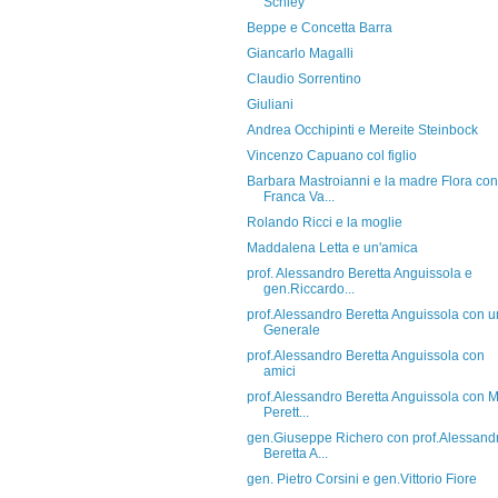
Schley
Beppe e Concetta Barra
Giancarlo Magalli
Claudio Sorrentino
Giuliani
Andrea Occhipinti e Mereite Steinbock
Vincenzo Capuano col figlio
Barbara Mastroianni e la madre Flora con
Franca Va...
Rolando Ricci e la moglie
Maddalena Letta e un'amica
prof. Alessandro Beretta Anguissola e
gen.Riccardo...
prof.Alessandro Beretta Anguissola con u
Generale
prof.Alessandro Beretta Anguissola con
amici
prof.Alessandro Beretta Anguissola con M
Perett...
gen.Giuseppe Richero con prof.Alessand
Beretta A...
gen. Pietro Corsini e gen.Vittorio Fiore