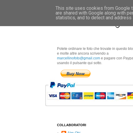
This site uses cookies from Google to
are shared with Google along with pe
Marcellino Radogna 
statistics, and to detect and address
Potete ordinare le foto che trovate in questo bl
e molte altre ancora scrivendo a
marcellinofoto@gmail.com
e pagare con Paypa
usando il pulsante qui sotto.
Buy Now
COLLABORATORI