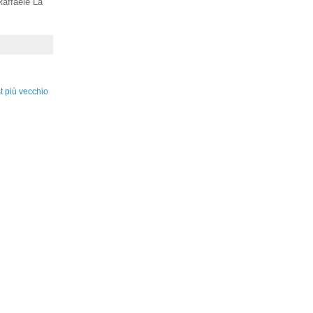
affaele La
t più vecchio