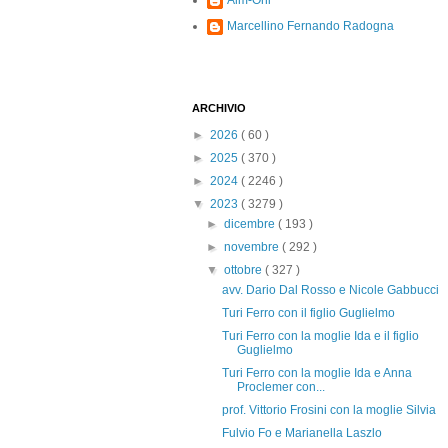
Alm-Ohi
Marcellino Fernando Radogna
ARCHIVIO
►
2026
( 60 )
►
2025
( 370 )
►
2024
( 2246 )
▼
2023
( 3279 )
►
dicembre
( 193 )
►
novembre
( 292 )
▼
ottobre
( 327 )
avv. Dario Dal Rosso e Nicole Gabbucci
Turi Ferro con il figlio Guglielmo
Turi Ferro con la moglie Ida e il figlio
Guglielmo
Turi Ferro con la moglie Ida e Anna
Proclemer con...
prof. Vittorio Frosini con la moglie Silvia
Fulvio Fo e Marianella Laszlo