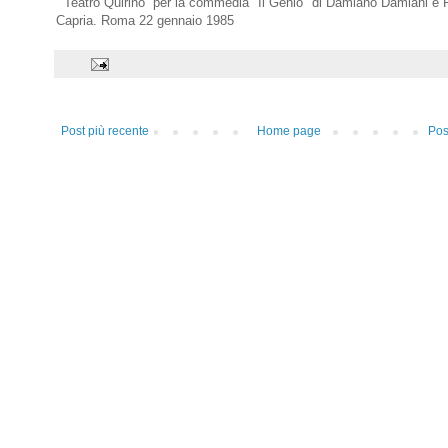
Teatro Quirino per la commedia "Il Genio" di Damiano Damiani e R
Capria. Roma 22 gennaio 1985
Post più recente
Home page
Pos