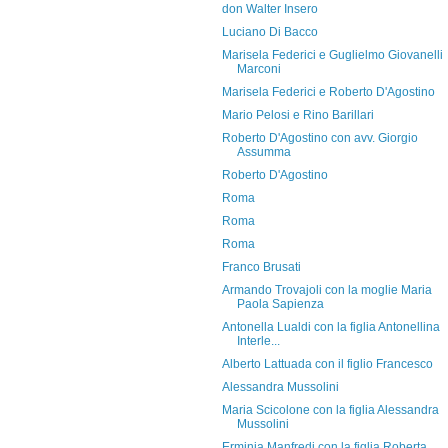
don Walter Insero
Luciano Di Bacco
Marisela Federici e Guglielmo Giovanelli
Marconi
Marisela Federici e Roberto D'Agostino
Mario Pelosi e Rino Barillari
Roberto D'Agostino con avv. Giorgio
Assumma
Roberto D'Agostino
Roma
Roma
Roma
Franco Brusati
Armando Trovajoli con la moglie Maria
Paola Sapienza
Antonella Lualdi con la figlia Antonellina
Interle...
Alberto Lattuada con il figlio Francesco
Alessandra Mussolini
Maria Scicolone con la figlia Alessandra
Mussolini
Erminia Manfredi con la figlia Roberta