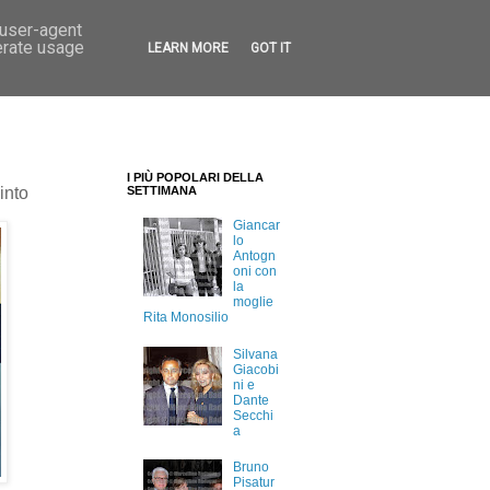
 user-agent
erate usage
LEARN MORE
GOT IT
I PIÙ POPOLARI DELLA
into
SETTIMANA
Giancar
lo
Antogn
oni con
la
moglie
Rita Monosilio
Silvana
Giacobi
ni e
Dante
Secchi
a
Bruno
Pisatur