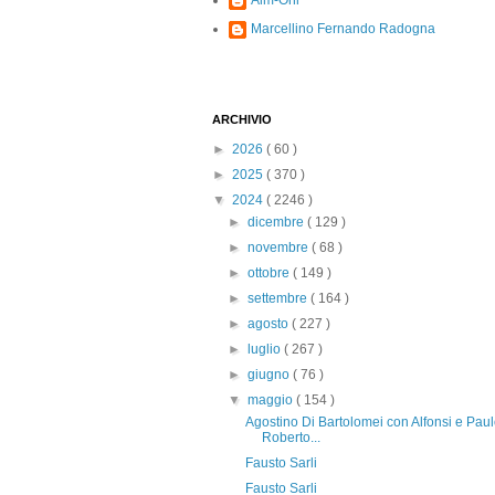
Alm-Ohi
Marcellino Fernando Radogna
ARCHIVIO
►
2026
( 60 )
►
2025
( 370 )
▼
2024
( 2246 )
►
dicembre
( 129 )
►
novembre
( 68 )
►
ottobre
( 149 )
►
settembre
( 164 )
►
agosto
( 227 )
►
luglio
( 267 )
►
giugno
( 76 )
▼
maggio
( 154 )
Agostino Di Bartolomei con Alfonsi e Pau
Roberto...
Fausto Sarli
Fausto Sarli