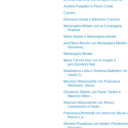
Andrea Purgatori e Paolo Conte
Carraro
Eleonora Giorgi e Massimo Ciavarro
Mariangela Melato con la Compagnia
Teatrale
Mario Natale e Mariangela Melato
avv.Ettore Boschi con Mariangela Melato 
Giovanna...
Mariangela Melato
Mario Cecchi Gori con la moglie e
gen.Giovanni Nar...
Maddalena Letta e Giuliana Battistoni col
marito G...
Maurizio Masciopinto con Francesca
Witzmann, Giova...
Giovanna Stabile con Paolo Sartori e
Maurizio Masc...
Maurizio Masciopinto con Renzo
Caramaschi e Paolo ...
Francesca Bortolotti con mons.Ivo Muser 
Renzo Ca...
Michele Prestipino con Matteo Piantedosi
Francesc...