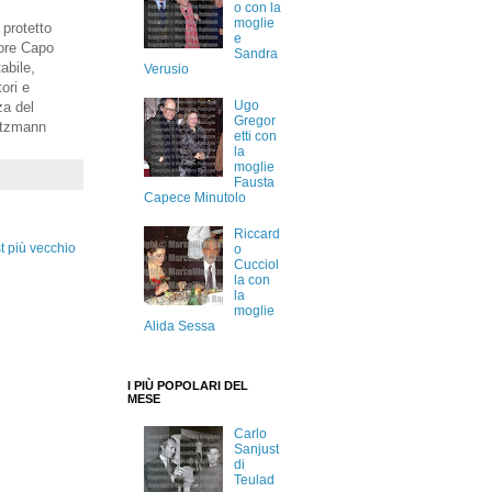
o con la
moglie
 protetto
e
tore Capo
Sandra
abile,
Verusio
ori e
Ugo
za del
Gregor
itzmann
etti con
la
moglie
Fausta
Capece Minutolo
Riccard
t più vecchio
o
Cucciol
la con
la
moglie
Alida Sessa
I PIÙ POPOLARI DEL
MESE
Carlo
Sanjust
di
Teulad