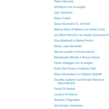
Pietro Mennea
Jeff Blynn con la moglie
Ugo Tavernini
Maria Callas
Daria Nicolodi e G. Schnell
Marina Ripa di Meana col marito Carlo
avv.Ettore Boschi e la moglie Giovanna Ra
Elsa Martinelli e Memè Perlini
Maria Luisa Bavastro
Marisa Laurito e Renzo Arbore
Mariangela Melato e Renzo Arbore
Paolo Villaggio con la moglie
Dario Dal Rosso e Patrizia Patti
Mara Samaritani e Cristiana Zegretti
Giuditta Saltarini con Renato Rascel e
Ettore Boschi
Guido D'Ubaldo
Luciano Di Bacco
Roberto D'Agostino
avv.Giorgio Assumma