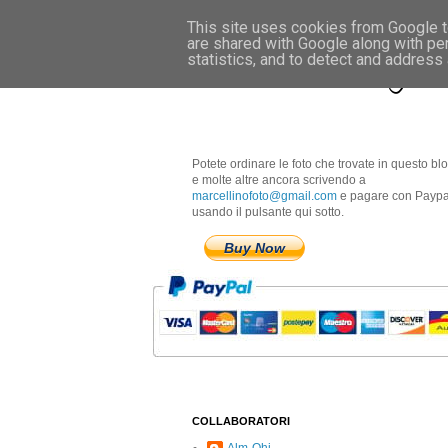
This site uses cookies from Google to
are shared with Google along with pe
Marcellino Radogna 
statistics, and to detect and address
Potete ordinare le foto che trovate in questo bl
e molte altre ancora scrivendo a
marcellinofoto@gmail.com
e pagare con Paypa
usando il pulsante qui sotto.
Buy Now
COLLABORATORI