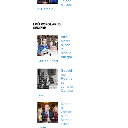
Joland
a Calvi
di Bergolo
I PIÙ POPOLARI DI
SEMPRE
Alfio
Marchi
ni con
la
moglie
Allegra
Giuliani Ricci
Gugliel
mo
Roehrs
sen
conte di
Camma
rata
Robert
o
Zaccari
a tra
Maria e
Lucia