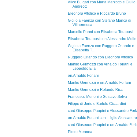
Alice Bulgari con Marta Marzotto e Giulio
Andreotti
Eleonora Attolico e Riccardo Bruno
Gigliola Faenza con Stefano Manca di
Villaermosa
Marcello Panni con Elisabetta Terabust
Elisabetta Terabust con Alessandro Molin
Gigliola Faenza con Ruggero Orlando e
Elisabetta T...
Ruggero Orlando con Eleonora Attolico
Manlio Germozzi con Arnaldo Forlani e
Leopoldo Elia
on.Arnaldo Forlani
Manlio Germozzi e on.Arnaldo Forlani
Manlio Germozzi e Rolando Ricci
Francesco Merloni e Gustavo Selva
Filippo di Jorio e Bartolo Ciccardini
card.Giuseppe Paupini e Alessandro Forl
on.Arnaldo Forlani con il figlio Alessandro
card.Giuseooe Paupini e on.Arnaldo Forl
Pietro Mennea