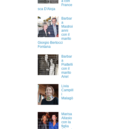
a con
France
sca D'Aloja
Barbar
a
Mastroi
anni
con il
marito
Giorgio Bertocci
Fontana
Barbar
a
Piattelli
con il
marito
Ariel
Livia
Campill
i
Malagò
Marisa
Allasio
con la
figlia