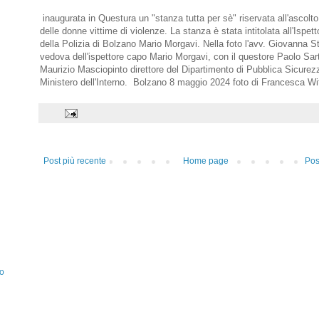
inaugurata in Questura un "stanza tutta per sè" riservata all'ascolto
delle donne vittime di violenze. La stanza è stata intitolata all'Ispet
della Polizia di Bolzano Mario Morgavi. Nella foto l'avv. Giovanna St
vedova dell'ispettore capo Mario Morgavi, con il questore Paolo Sart
Maurizio Masciopinto direttore del Dipartimento di Pubblica Sicurez
Ministero dell'Interno. Bolzano 8 maggio 2024 foto di Francesca W
Post più recente
Home page
Pos
lo