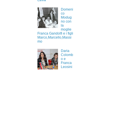
Lavia
Domeni
co
Modug
no con
la
moglie
Franca Gandolfi e i figli
Marco,Marcello,Massi
mo
Daria
Colomb
o e
Franca
Leosini