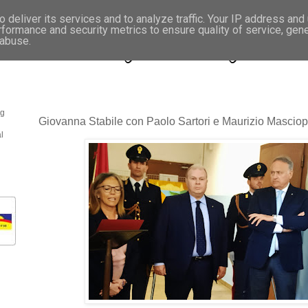
 deliver its services and to analyze traffic. Your IP address and
rformance and security metrics to ensure quality of service, gen
- Fotonotizie per la stampa
 abuse.
og
Giovanna Stabile con Paolo Sartori e Maurizio Masciop
l