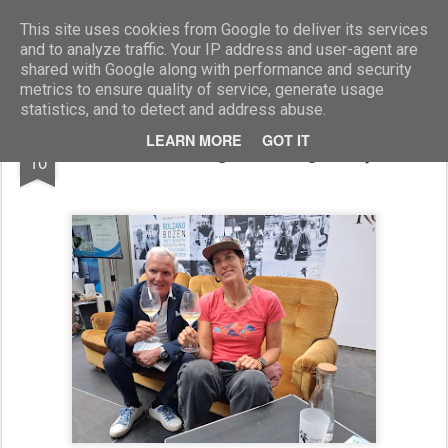
Marcellino Radogna - Fotonotizie per la stampa
This site uses cookies from Google to deliver its services
and to analyze traffic. Your IP address and user-agent are
shared with Google along with performance and security
metrics to ensure quality of service, generate usage
statistics, and to detect and address abuse.
JUN
LEARN MORE
GOT IT
Tamara Lunger e Giorgio Gajer
10