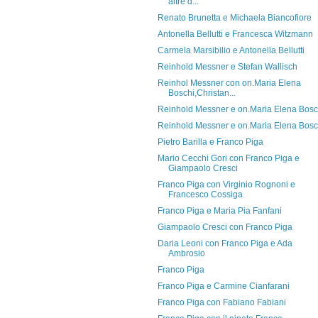
altre d...
Renato Brunetta e Michaela Biancofiore
Antonella Bellutti e Francesca Witzmann
Carmela Marsibilio e Antonella Bellutti
Reinhold Messner e Stefan Wallisch
Reinhol Messner con on.Maria Elena
Boschi,Christan...
Reinhold Messner e on.Maria Elena Bosc
Reinhold Messner e on.Maria Elena Bosc
Pietro Barilla e Franco Piga
Mario Cecchi Gori con Franco Piga e
Giampaolo Cresci
Franco Piga con Virginio Rognoni e
Francesco Cossiga
Franco Piga e Maria Pia Fanfani
Giampaolo Cresci con Franco Piga
Daria Leoni con Franco Piga e Ada
Ambrosio
Franco Piga
Franco Piga e Carmine Cianfarani
Franco Piga con Fabiano Fabiani