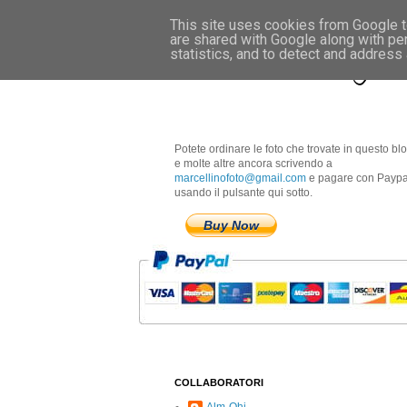
This site uses cookies from Google to
are shared with Google along with pe
Marcellino Radogna 
statistics, and to detect and address
Potete ordinare le foto che trovate in questo bl
e molte altre ancora scrivendo a
marcellinofoto@gmail.com
e pagare con Paypa
usando il pulsante qui sotto.
Buy Now
COLLABORATORI