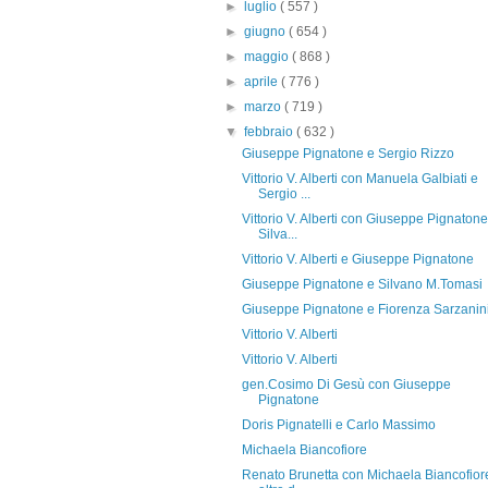
►
luglio
( 557 )
►
giugno
( 654 )
►
maggio
( 868 )
►
aprile
( 776 )
►
marzo
( 719 )
▼
febbraio
( 632 )
Giuseppe Pignatone e Sergio Rizzo
Vittorio V. Alberti con Manuela Galbiati e
Sergio ...
Vittorio V. Alberti con Giuseppe Pignatone
Silva...
Vittorio V. Alberti e Giuseppe Pignatone
Giuseppe Pignatone e Silvano M.Tomasi
Giuseppe Pignatone e Fiorenza Sarzanin
Vittorio V. Alberti
Vittorio V. Alberti
gen.Cosimo Di Gesù con Giuseppe
Pignatone
Doris Pignatelli e Carlo Massimo
Michaela Biancofiore
Renato Brunetta con Michaela Biancofior