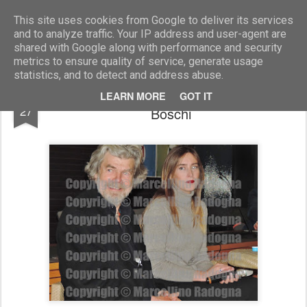
Marcellino Radogna - Fotonotizie per la stampa
This site uses cookies from Google to deliver its services
and to analyze traffic. Your IP address and user-agent are
shared with Google along with performance and security
metrics to ensure quality of service, generate usage
statistics, and to detect and address abuse.
Reinhold Messner e on.Maria Elena
FEB
LEARN MORE
GOT IT
27
Boschi