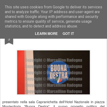
Marcellino Radogna - Fotonotizie per la stampa
This site uses cookies from Google to deliver its services
and to analyze traffic. Your IP address and user-agent are
shared with Google along with performance and security
metrics to ensure quality of service, generate usage
statistics, and to detect and address abuse.
JUL
LEARN MORE
GOT IT
"Buona Destra"
3
presentato nella sala Capranichetta dell'Hotel Nazionale in piazza
Montecitorio "Buona Destra", il nuovo progetto politico del