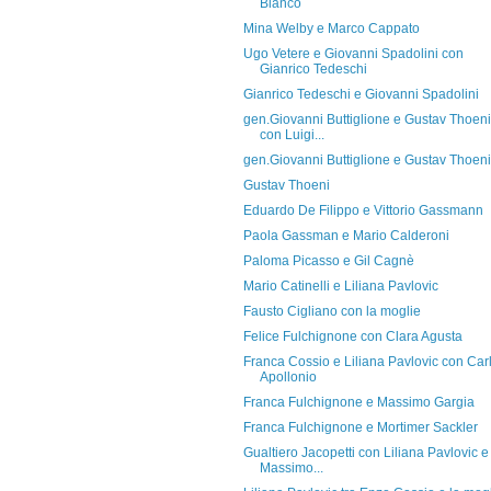
Bianco
Mina Welby e Marco Cappato
Ugo Vetere e Giovanni Spadolini con
Gianrico Tedeschi
Gianrico Tedeschi e Giovanni Spadolini
gen.Giovanni Buttiglione e Gustav Thoeni
con Luigi...
gen.Giovanni Buttiglione e Gustav Thoeni
Gustav Thoeni
Eduardo De Filippo e Vittorio Gassmann
Paola Gassman e Mario Calderoni
Paloma Picasso e Gil Cagnè
Mario Catinelli e Liliana Pavlovic
Fausto Cigliano con la moglie
Felice Fulchignone con Clara Agusta
Franca Cossio e Liliana Pavlovic con Car
Apollonio
Franca Fulchignone e Massimo Gargia
Franca Fulchignone e Mortimer Sackler
Gualtiero Jacopetti con Liliana Pavlovic e
Massimo...