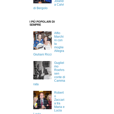
Joland
a Calvi
di Bergolo
I PIÙ POPOLARI DI
SEMPRE
Alfio
Marchi
ni con
la
moglie
Allegra
Giuliani Ricci
Gugliel
mo
Roehrs
sen
conte di
Camma
rata
Robert
o
Zaccari
a tra
Maria e
Lucia