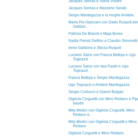
Jacques Sernas e Sonia Viviani
Jacques Sernas e Massimo Serato
Sergio Mantegazza e la moglie Aristela
Maria Pia Giancaro con Dado Ruspoli,Ire
Galitzin...
Patrizia De Blanck e Maja Borea
Nadia Parodi Delfino e Claudio Simonetti
Irene Galitzine e Sforza Ruspoli
Luciano Salce con Franca Bettoja e Ugo
Tognazzi
Luciano Salce con Iaia Fiastri e Ugo
Tognazzi
Franca Bettoja e Sergio Mantegazza
Ugo Tognazzi e Aristela Mantegazza
Sergio Corbucci e Gianni Bulgari
Gigliola Cinguetti con Mino Reitano e Pi
baudo
Mita Medici con Gigliola Cinguetti, Mino
Reitano e...
Mita Medici con Gigliola Cinguetti e Mino
Reitano
Gigliola Cinguetti e Mino Reitano