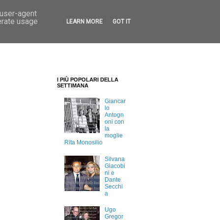
 user-agent
erate usage
LEARN MORE
GOT IT
I PIÙ POPOLARI DELLA
SETTIMANA
Giancar
lo
Antogn
oni con
la
moglie
Rita Monosilio
Silvana
Giacobi
ni e
Dante
Secchi
a
Ugo
Gregor