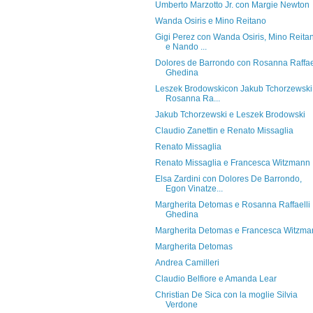
Umberto Marzotto Jr. con Margie Newton
Wanda Osiris e Mino Reitano
Gigi Perez con Wanda Osiris, Mino Reita
e Nando ...
Dolores de Barrondo con Rosanna Raffae
Ghedina
Leszek Brodowskicon Jakub Tchorzewski
Rosanna Ra...
Jakub Tchorzewski e Leszek Brodowski
Claudio Zanettin e Renato Missaglia
Renato Missaglia
Renato Missaglia e Francesca Witzmann
Elsa Zardini con Dolores De Barrondo,
Egon Vinatze...
Margherita Detomas e Rosanna Raffaelli
Ghedina
Margherita Detomas e Francesca Witzma
Margherita Detomas
Andrea Camilleri
Claudio Belfiore e Amanda Lear
Christian De Sica con la moglie Silvia
Verdone