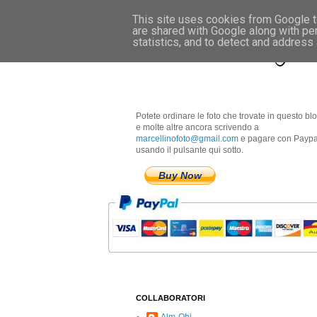
This site uses cookies from Google to
are shared with Google along with pe
Marcellino Radogna 
statistics, and to detect and address
Potete ordinare le foto che trovate in questo bl
e molte altre ancora scrivendo a
marcellinofoto@gmail.com
e pagare con Paypa
usando il pulsante qui sotto.
Buy Now
COLLABORATORI