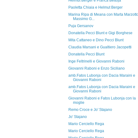
Helmut Berger e Franca Bettoja
Paoletta Chiaia e Helmut Berger
Marina Ripa di Meana con Marta Marzotto
Massimo G...
Puja Gersanov
Donatella Pecci Blunt e Gigi Borghese
Mita Cattaneo e Dino Pecci Blunt
Claudia Marsani e Gualtiero Jacopetti
Donatella Pecci Blunt
Inge Feltrinelli e Giovanni Raboni
Giovanni Raboni e Enzo Siciliano
amb.Fatos Lubonja con Dacia Maraini e
Giovanni Raboni
amb.Fatos Lubonja con Dacia Maraini e
Giovanni Raboni
Giovanni Raboni e Fatos Lubonja con la
moglie
Remo Croce e Jo' Stajano
Jo' Stajano
Mario Cerciello Rega
Mario Cerciello Rega