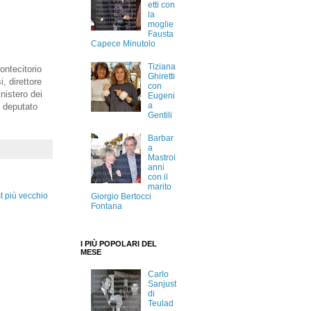
etti con
la
moglie
Fausta
Capece Minutolo
Tiziana
ontecitorio
Ghiretti
, direttore
con
nistero dei
Eugeni
a
e deputato
Gentili
Barbar
a
Mastroi
anni
con il
marito
t più vecchio
Giorgio Bertocci
Fontana
I PIÙ POPOLARI DEL
MESE
Carlo
Sanjust
di
Teulad