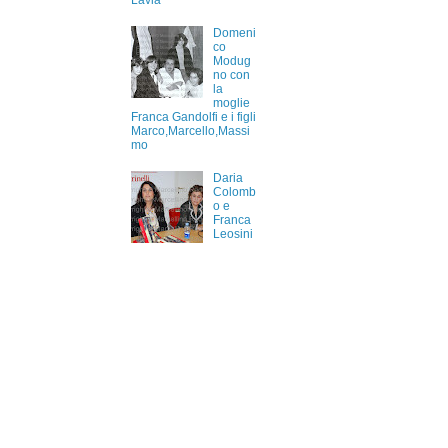
Lavia
Domeni
co
Modug
no con
la
moglie
Franca Gandolfi e i figli
Marco,Marcello,Massi
mo
Daria
Colomb
o e
Franca
Leosini