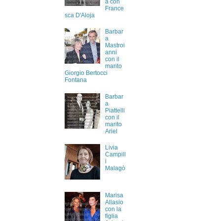
a con
France
sca D'Aloja
Barbar
a
Mastroi
anni
con il
marito
Giorgio Bertocci
Fontana
Barbar
a
Piattelli
con il
marito
Ariel
Livia
Campill
i
Malagò
Marisa
Allasio
con la
figlia