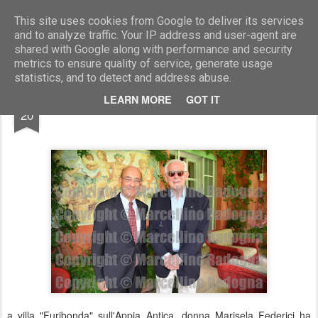
Marcellino Radogna - Fotonotizie per la stampa
This site uses cookies from Google to deliver its services
and to analyze traffic. Your IP address and user-agent are
shared with Google along with performance and security
metrics to ensure quality of service, generate usage
statistics, and to detect and address abuse.
JUL
LEARN MORE
GOT IT
Michele Valensise e Andrea Monorchio
20
a villa "Furibonda" sull'Appia Antica, donna Marisela Federici ha