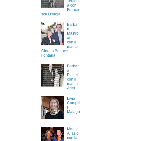
Teulad
a con
France
sca D'Aloja
Barbar
a
Mastroi
anni
con il
marito
Giorgio Bertocci
Fontana
Barbar
a
Piattelli
con il
marito
Ariel
Livia
Campill
i
Malagò
Marisa
Allasio
con la