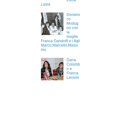
Lucia
Lavia
Domeni
co
Modug
no con
la
moglie
Franca Gandolfi e i figli
Marco,Marcello,Massi
mo
Daria
Colomb
o e
Franca
Leosini