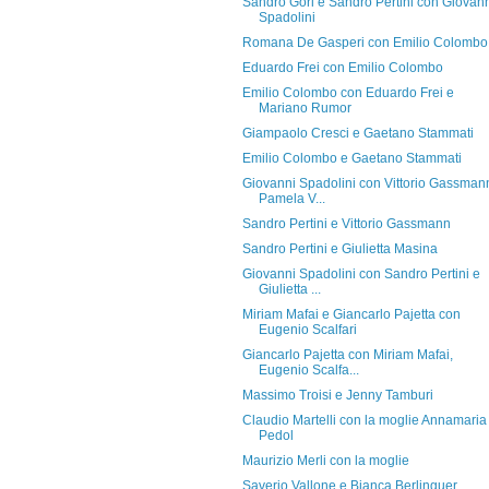
Sandro Gori e Sandro Pertini con Giovan
Spadolini
Romana De Gasperi con Emilio Colombo
Eduardo Frei con Emilio Colombo
Emilio Colombo con Eduardo Frei e
Mariano Rumor
Giampaolo Cresci e Gaetano Stammati
Emilio Colombo e Gaetano Stammati
Giovanni Spadolini con Vittorio Gassman
Pamela V...
Sandro Pertini e Vittorio Gassmann
Sandro Pertini e Giulietta Masina
Giovanni Spadolini con Sandro Pertini e
Giulietta ...
Miriam Mafai e Giancarlo Pajetta con
Eugenio Scalfari
Giancarlo Pajetta con Miriam Mafai,
Eugenio Scalfa...
Massimo Troisi e Jenny Tamburi
Claudio Martelli con la moglie Annamaria
Pedol
Maurizio Merli con la moglie
Saverio Vallone e Bianca Berlinguer