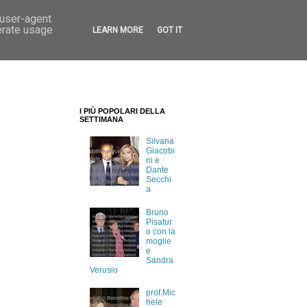
 user-agent
erate usage
LEARN MORE
GOT IT
I PIÙ POPOLARI DELLA
SETTIMANA
Silvana
Giacobi
ni e
Dante
Secchi
a
Bruno
Pisatur
o con la
moglie
e
Sandra
Verusio
prof.Mic
hele