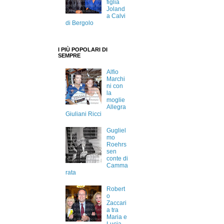
figlia
Joland
a Calvi
di Bergolo
I PIÙ POPOLARI DI
SEMPRE
Alfio
Marchi
ni con
la
moglie
Allegra
Giuliani Ricci
Gugliel
mo
Roehrs
sen
conte di
Camma
rata
Robert
o
Zaccari
a tra
Maria e