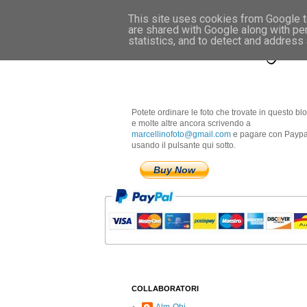
This site uses cookies from Google to
are shared with Google along with pe
Marcellino Radogna 
statistics, and to detect and address
Potete ordinare le foto che trovate in questo bl
e molte altre ancora scrivendo a
marcellinofoto@gmail.com
e pagare con Paypa
usando il pulsante qui sotto.
Buy Now
COLLABORATORI