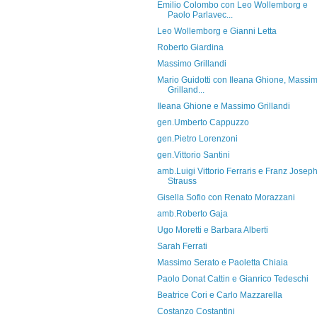
Emilio Colombo con Leo Wollemborg e
Paolo Parlavec...
Leo Wollemborg e Gianni Letta
Roberto Giardina
Massimo Grillandi
Mario Guidotti con Ileana Ghione, Massi
Grilland...
Ileana Ghione e Massimo Grillandi
gen.Umberto Cappuzzo
gen.Pietro Lorenzoni
gen.Vittorio Santini
amb.Luigi Vittorio Ferraris e Franz Josep
Strauss
Gisella Sofio con Renato Morazzani
amb.Roberto Gaja
Ugo Moretti e Barbara Alberti
Sarah Ferrati
Massimo Serato e Paoletta Chiaia
Paolo Donat Cattin e Gianrico Tedeschi
Beatrice Cori e Carlo Mazzarella
Costanzo Costantini