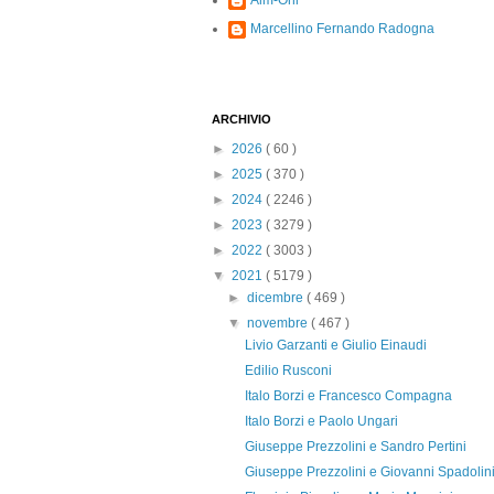
Alm-Ohi
Marcellino Fernando Radogna
ARCHIVIO
►
2026
( 60 )
►
2025
( 370 )
►
2024
( 2246 )
►
2023
( 3279 )
►
2022
( 3003 )
▼
2021
( 5179 )
►
dicembre
( 469 )
▼
novembre
( 467 )
Livio Garzanti e Giulio Einaudi
Edilio Rusconi
Italo Borzi e Francesco Compagna
Italo Borzi e Paolo Ungari
Giuseppe Prezzolini e Sandro Pertini
Giuseppe Prezzolini e Giovanni Spadolin