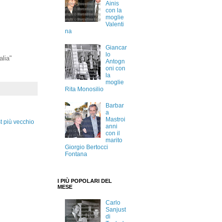
Ainis
con la
moglie
Valenti
na
Giancar
lo
alia"
Antogn
oni con
la
moglie
Rita Monosilio
Barbar
a
Mastroi
t più vecchio
anni
con il
marito
Giorgio Bertocci
Fontana
I PIÙ POPOLARI DEL
MESE
Carlo
Sanjust
di