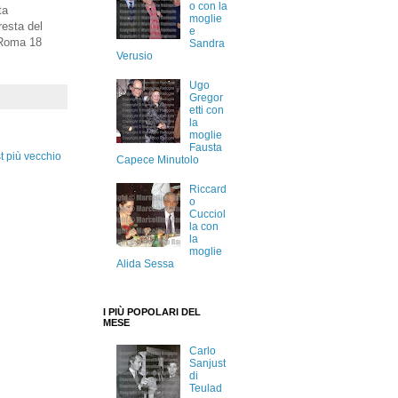
o con la
ta
moglie
resta del
e
. Roma 18
Sandra
Verusio
Ugo
Gregor
etti con
la
moglie
Fausta
t più vecchio
Capece Minutolo
Riccard
o
Cucciol
la con
la
moglie
Alida Sessa
I PIÙ POPOLARI DEL
MESE
Carlo
Sanjust
di
Teulad