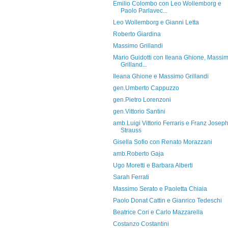
Emilio Colombo con Leo Wollemborg e
Paolo Parlavec...
Leo Wollemborg e Gianni Letta
Roberto Giardina
Massimo Grillandi
Mario Guidotti con Ileana Ghione, Massi
Grilland...
Ileana Ghione e Massimo Grillandi
gen.Umberto Cappuzzo
gen.Pietro Lorenzoni
gen.Vittorio Santini
amb.Luigi Vittorio Ferraris e Franz Josep
Strauss
Gisella Sofio con Renato Morazzani
amb.Roberto Gaja
Ugo Moretti e Barbara Alberti
Sarah Ferrati
Massimo Serato e Paoletta Chiaia
Paolo Donat Cattin e Gianrico Tedeschi
Beatrice Cori e Carlo Mazzarella
Costanzo Costantini