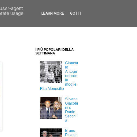
 user-agent
erate usage
LEARN MORE
GOT IT
I PIÙ POPOLARI DELLA
SETTIMANA
Giancar
lo
Antogn
oni con
la
moglie
Rita Monosilio
Silvana
Giacobi
ni e
Dante
Secchi
a
Bruno
Pisatur