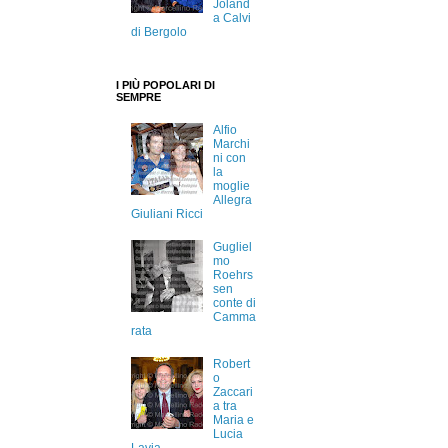
Joland
a Calvi
di Bergolo
I PIÙ POPOLARI DI
SEMPRE
Alfio
Marchi
ni con
la
moglie
Allegra
Giuliani Ricci
Gugliel
mo
Roehrs
sen
conte di
Camma
rata
Robert
o
Zaccari
a tra
Maria e
Lucia