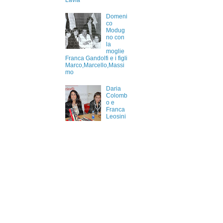
Lavia
Domeni
co
Modug
no con
la
moglie
Franca Gandolfi e i figli
Marco,Marcello,Massi
mo
Daria
Colomb
o e
Franca
Leosini