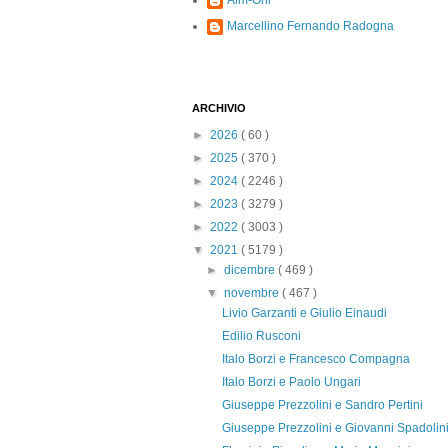
Alm-Ohi
Marcellino Fernando Radogna
ARCHIVIO
►
2026
( 60 )
►
2025
( 370 )
►
2024
( 2246 )
►
2023
( 3279 )
►
2022
( 3003 )
▼
2021
( 5179 )
►
dicembre
( 469 )
▼
novembre
( 467 )
Livio Garzanti e Giulio Einaudi
Edilio Rusconi
Italo Borzi e Francesco Compagna
Italo Borzi e Paolo Ungari
Giuseppe Prezzolini e Sandro Pertini
Giuseppe Prezzolini e Giovanni Spadolin