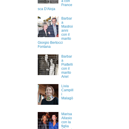
a con
France
sca D'Aloja
Barbar
a
Mastroi
anni
con il
marito
Giorgio Bertocci
Fontana
Barbar
a
Piattelli
con il
marito
Ariel
Livia
Campill
i
Malagò
Marisa
Allasio
con la
figlia