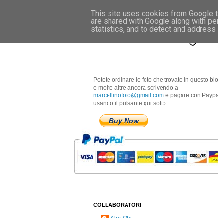
This site uses cookies from Google to
are shared with Google along with pe
Marcellino Radogna 
statistics, and to detect and address
Potete ordinare le foto che trovate in questo bl
e molte altre ancora scrivendo a
marcellinofoto@gmail.com
e pagare con Paypa
usando il pulsante qui sotto.
Buy Now
COLLABORATORI