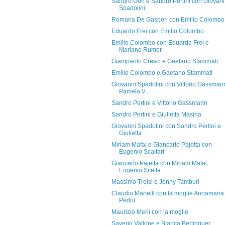
Sandro Gori e Sandro Pertini con Giovan
Spadolini
Romana De Gasperi con Emilio Colombo
Eduardo Frei con Emilio Colombo
Emilio Colombo con Eduardo Frei e
Mariano Rumor
Giampaolo Cresci e Gaetano Stammati
Emilio Colombo e Gaetano Stammati
Giovanni Spadolini con Vittorio Gassman
Pamela V...
Sandro Pertini e Vittorio Gassmann
Sandro Pertini e Giulietta Masina
Giovanni Spadolini con Sandro Pertini e
Giulietta ...
Miriam Mafai e Giancarlo Pajetta con
Eugenio Scalfari
Giancarlo Pajetta con Miriam Mafai,
Eugenio Scalfa...
Massimo Troisi e Jenny Tamburi
Claudio Martelli con la moglie Annamaria
Pedol
Maurizio Merli con la moglie
Saverio Vallone e Bianca Berlinguer