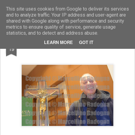
Marcellino Radogna - Fotonotizie per la stampa
This site uses cookies from Google to deliver its services
and to analyze traffic. Your IP address and user-agent are
shared with Google along with performance and security
metrics to ensure quality of service, generate usage
statistics, and to detect and address abuse.
NOV
LEARN MORE
GOT IT
Peter Gomez
19