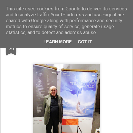
Marcellino Radogna - Fotonotizie per la stampa
This site uses cookies from Google to deliver its services
and to analyze traffic. Your IP address and user-agent are
shared with Google along with performance and security
metrics to ensure quality of service, generate usage
statistics, and to detect and address abuse.
NOV
LEARN MORE
GOT IT
prof.Stefano Zecchi
20