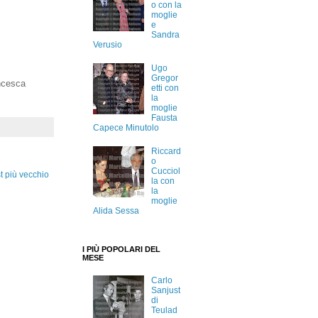
o con la
moglie
e
Sandra
Verusio
Ugo
Gregor
ncesca
etti con
la
moglie
Fausta
Capece Minutolo
Riccard
o
Cucciol
t più vecchio
la con
la
moglie
Alida Sessa
I PIÙ POPOLARI DEL
MESE
Carlo
Sanjust
di
Teulad