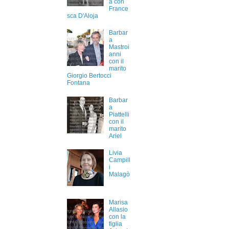
a con
France
sca D'Aloja
Barbar
a
Mastroi
anni
con il
marito
Giorgio Bertocci
Fontana
Barbar
a
Piattelli
con il
marito
Ariel
Livia
Campill
i
Malagò
Marisa
Allasio
con la
figlia