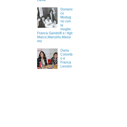
Lavia
Domeni
co
Modug
no con
la
moglie
Franca Gandolfi e i figli
Marco,Marcello,Massi
mo
Daria
Colomb
o e
Franca
Leosini