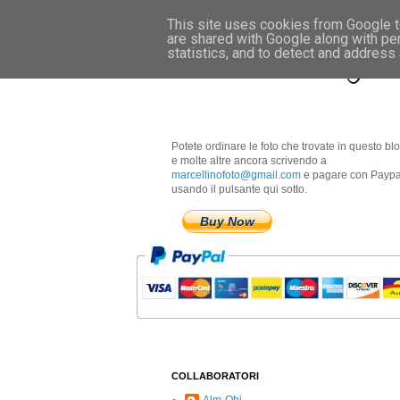
This site uses cookies from Google to
are shared with Google along with pe
Marcellino Radogna 
statistics, and to detect and address
Potete ordinare le foto che trovate in questo bl
e molte altre ancora scrivendo a
marcellinofoto@gmail.com
e pagare con Paypa
usando il pulsante qui sotto.
Buy Now
COLLABORATORI