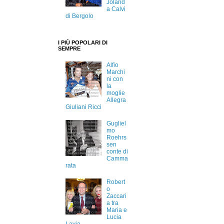
Joland
a Calvi
di Bergolo
I PIÙ POPOLARI DI
SEMPRE
Alfio
Marchi
ni con
la
moglie
Allegra
Giuliani Ricci
Gugliel
mo
Roehrs
sen
conte di
Camma
rata
Robert
o
Zaccari
a tra
Maria e
Lucia