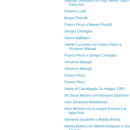
Augusto Giordano con Ugo Vetere, Gallo 
Clelio Da...
Robinio Costi
Beppe Presutti
Franco Pesci e Beppe Presutti
Giorgio Chinaglia
Gianni Battistoni
Adolfo Cucinella con Franco Pesci e
Vincenzo Malagò
Franco Pesci e Giorgio Chinaglia
Vincenzo Malagò
Vincenzo Malagò
Franco Pesci
Franco Pesci
Derby di Canottaggio 24 maggio 1985
on.Oscar Mammì con Giovanni Spadolini
card.Johannes Willebrands
Nino Mnfredi con la moglie Erminia e la
figlie Rob...
Giovanni Spadolini e Marika Bollea
Marika Bollea con Alberto Antignani e Oa