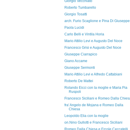
Giorgio Vecchiato
Roberto Tumbarello
Giorgio Tosatti
arch. Furio Scaglione e Pina Di Giuseppe
Paola Lucidi
Carlo Belli e Vintila Horia
Mario Attilio Levi e Augusto Del Noce
Francesco Grisi e Augusto Del Noce
Giuseppe Ciarrapico
Giano Accame
Giuseppe Sermonti
Mario Attilio Levi e Alfredo Cattabiani
Roberto De Mattei
Rolando Eicci con la moglie e Maria Pia
Ruspoli
Francesco Siciliani e Romeo Dalla Chies
fra' Angelo de Mojana e Romeo Dalla
Chiesa
Leopoldo Elia con la moglie
on.Nino Gullotti e Francesco Siciliani
Romeo Dalla Chiesa e Ercole Ceccatelli