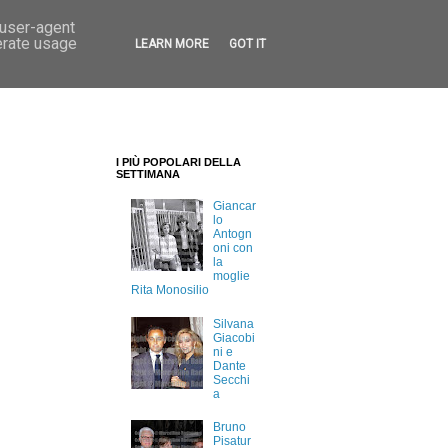
 user-agent
erate usage
LEARN MORE
GOT IT
I PIÙ POPOLARI DELLA
SETTIMANA
Giancar
lo
Antogn
oni con
la
moglie
Rita Monosilio
Silvana
Giacobi
ni e
Dante
Secchi
a
Bruno
Pisatur