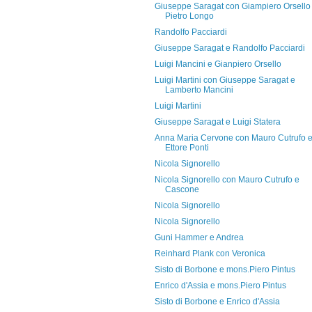
Giuseppe Saragat con Giampiero Orsello
Pietro Longo
Randolfo Pacciardi
Giuseppe Saragat e Randolfo Pacciardi
Luigi Mancini e Gianpiero Orsello
Luigi Martini con Giuseppe Saragat e
Lamberto Mancini
Luigi Martini
Giuseppe Saragat e Luigi Statera
Anna Maria Cervone con Mauro Cutrufo 
Ettore Ponti
Nicola Signorello
Nicola Signorello con Mauro Cutrufo e
Cascone
Nicola Signorello
Nicola Signorello
Guni Hammer e Andrea
Reinhard Plank con Veronica
Sisto di Borbone e mons.Piero Pintus
Enrico d'Assia e mons.Piero Pintus
Sisto di Borbone e Enrico d'Assia