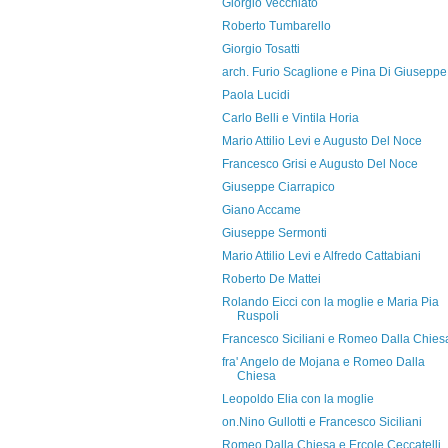
Giorgio Vecchiato
Roberto Tumbarello
Giorgio Tosatti
arch. Furio Scaglione e Pina Di Giuseppe
Paola Lucidi
Carlo Belli e Vintila Horia
Mario Attilio Levi e Augusto Del Noce
Francesco Grisi e Augusto Del Noce
Giuseppe Ciarrapico
Giano Accame
Giuseppe Sermonti
Mario Attilio Levi e Alfredo Cattabiani
Roberto De Mattei
Rolando Eicci con la moglie e Maria Pia
Ruspoli
Francesco Siciliani e Romeo Dalla Chies
fra' Angelo de Mojana e Romeo Dalla
Chiesa
Leopoldo Elia con la moglie
on.Nino Gullotti e Francesco Siciliani
Romeo Dalla Chiesa e Ercole Ceccatelli