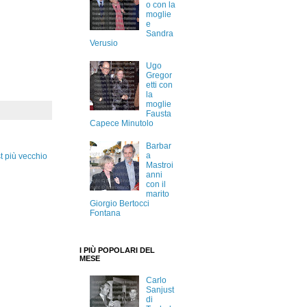
o con la
moglie
e
Sandra
Verusio
Ugo
Gregor
etti con
la
moglie
Fausta
Capece Minutolo
Barbar
a
t più vecchio
Mastroi
anni
con il
marito
Giorgio Bertocci
Fontana
I PIÙ POPOLARI DEL
MESE
Carlo
Sanjust
di