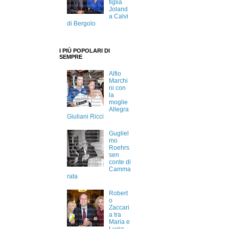
figlia
Joland
a Calvi
di Bergolo
I PIÙ POPOLARI DI
SEMPRE
Alfio
Marchi
ni con
la
moglie
Allegra
Giuliani Ricci
Gugliel
mo
Roehrs
sen
conte di
Camma
rata
Robert
o
Zaccari
a tra
Maria e