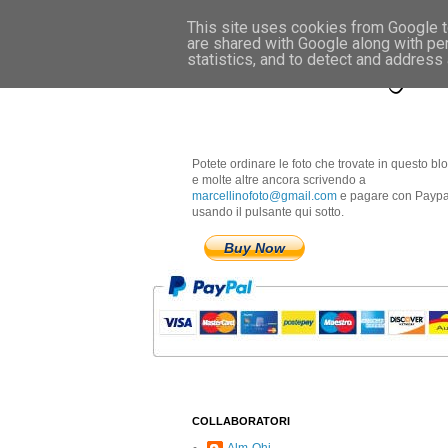
This site uses cookies from Google to
are shared with Google along with pe
Marcellino Radogna 
statistics, and to detect and address
Potete ordinare le foto che trovate in questo bl
e molte altre ancora scrivendo a
marcellinofoto@gmail.com
e pagare con Paypa
usando il pulsante qui sotto.
Buy Now
COLLABORATORI