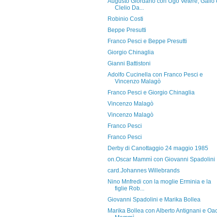
Augusto Giordano con Ugo Vetere, Gallo 
Clelio Da...
Robinio Costi
Beppe Presutti
Franco Pesci e Beppe Presutti
Giorgio Chinaglia
Gianni Battistoni
Adolfo Cucinella con Franco Pesci e
Vincenzo Malagò
Franco Pesci e Giorgio Chinaglia
Vincenzo Malagò
Vincenzo Malagò
Franco Pesci
Franco Pesci
Derby di Canottaggio 24 maggio 1985
on.Oscar Mammì con Giovanni Spadolini
card.Johannes Willebrands
Nino Mnfredi con la moglie Erminia e la
figlie Rob...
Giovanni Spadolini e Marika Bollea
Marika Bollea con Alberto Antignani e Oa