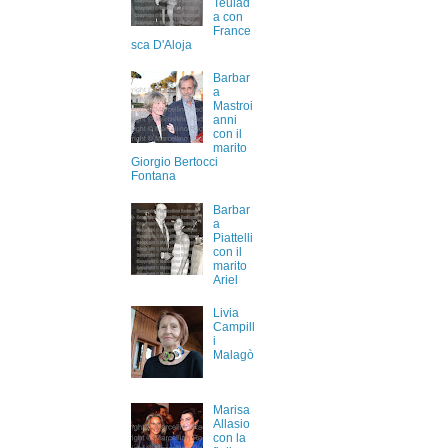
Teulad
a con
France
sca D'Aloja
Barbar
a
Mastroi
anni
con il
marito
Giorgio Bertocci
Fontana
Barbar
a
Piattelli
con il
marito
Ariel
Livia
Campill
i
Malagò
Marisa
Allasio
con la