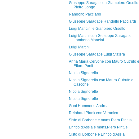
Giuseppe Saragat con Giampiero Orsello
Pietro Longo
Randolfo Pacciardi
Giuseppe Saragat e Randolfo Pacciardi
Luigi Mancini e Gianpiero Orsello
Luigi Martini con Giuseppe Saragat e
Lamberto Mancini
Luigi Martini
Giuseppe Saragat e Luigi Statera
Anna Maria Cervone con Mauro Cutrufo 
Ettore Ponti
Nicola Signorello
Nicola Signorello con Mauro Cutrufo e
Cascone
Nicola Signorello
Nicola Signorello
Guni Hammer e Andrea
Reinhard Plank con Veronica
Sisto di Borbone e mons.Piero Pintus
Enrico d'Assia e mons.Piero Pintus
Sisto di Borbone e Enrico d'Assia