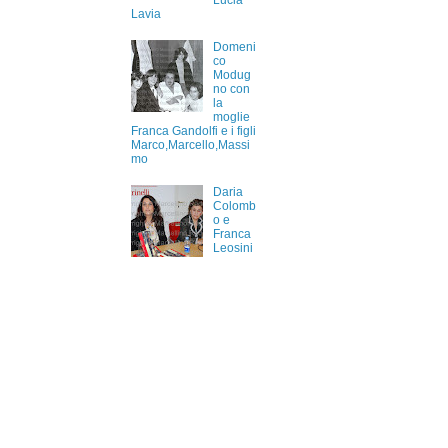
Lucia
Lavia
Domeni
co
Modug
no con
la
moglie
Franca Gandolfi e i figli
Marco,Marcello,Massi
mo
Daria
Colomb
o e
Franca
Leosini