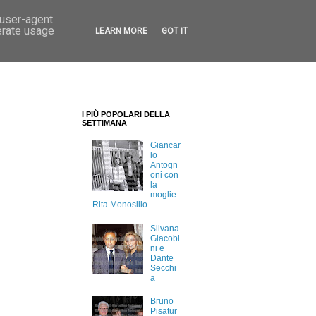
 user-agent
erate usage
LEARN MORE
GOT IT
I PIÙ POPOLARI DELLA
SETTIMANA
Giancar
lo
Antogn
oni con
la
moglie
Rita Monosilio
Silvana
Giacobi
ni e
Dante
Secchi
a
Bruno
Pisatur