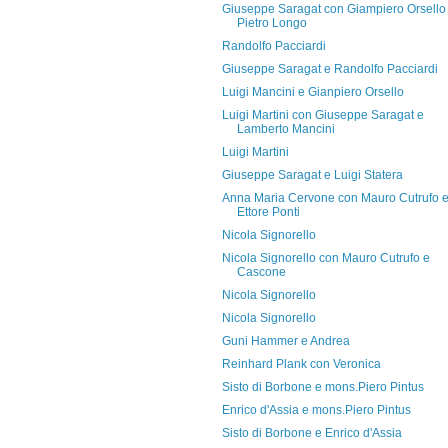
Giuseppe Saragat con Giampiero Orsello
Pietro Longo
Randolfo Pacciardi
Giuseppe Saragat e Randolfo Pacciardi
Luigi Mancini e Gianpiero Orsello
Luigi Martini con Giuseppe Saragat e
Lamberto Mancini
Luigi Martini
Giuseppe Saragat e Luigi Statera
Anna Maria Cervone con Mauro Cutrufo 
Ettore Ponti
Nicola Signorello
Nicola Signorello con Mauro Cutrufo e
Cascone
Nicola Signorello
Nicola Signorello
Guni Hammer e Andrea
Reinhard Plank con Veronica
Sisto di Borbone e mons.Piero Pintus
Enrico d'Assia e mons.Piero Pintus
Sisto di Borbone e Enrico d'Assia