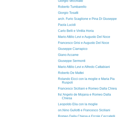
Giorgio Vecchiato
Roberto Tumbarello
Giorgio Tosatti
arch. Furio Scaglione e Pina Di Giuseppe
Paola Lucidi
Carlo Belli e Vintila Horia
Mario Attilio Levi e Augusto Del Noce
Francesco Grisi e Augusto Del Noce
Giuseppe Ciarrapico
Giano Accame
Giuseppe Sermonti
Mario Attilio Levi e Alfredo Cattabiani
Roberto De Mattei
Rolando Eicci con la moglie e Maria Pia
Ruspoli
Francesco Siciliani e Romeo Dalla Chies
fra' Angelo de Mojana e Romeo Dalla
Chiesa
Leopoldo Elia con la moglie
on.Nino Gullotti e Francesco Siciliani
Romeo Dalla Chiesa e Ercole Ceccatelli