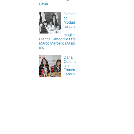
Lucia
Lavia
Domeni
co
Modug
no con
la
moglie
Franca Gandolfi e i figli
Marco,Marcello,Massi
mo
Daria
Colomb
o e
Franca
Leosini