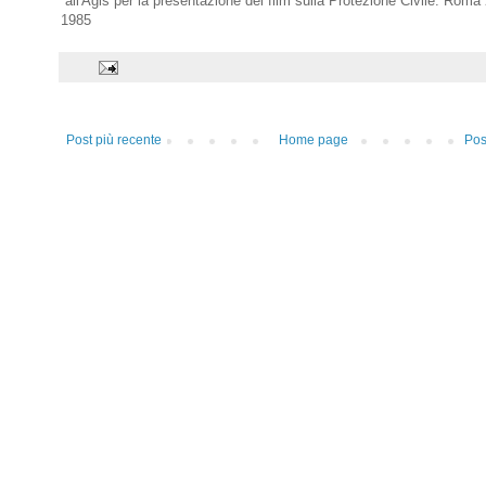
all'Agis per la presentazione del film sulla Protezione Civile. Rom
1985
Post più recente
Home page
Pos