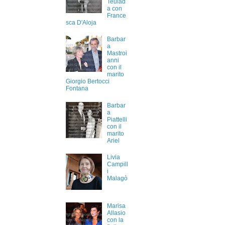
Teulad
a con
France
sca D'Aloja
Barbar
a
Mastroi
anni
con il
marito
Giorgio Bertocci
Fontana
Barbar
a
Piattelli
con il
marito
Ariel
Livia
Campill
i
Malagò
Marisa
Allasio
con la