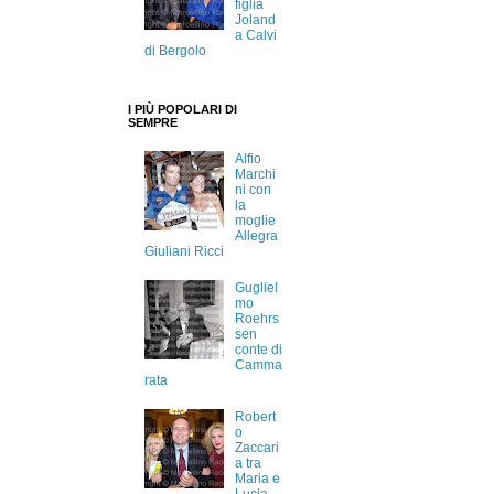
figlia
Joland
a Calvi
di Bergolo
I PIÙ POPOLARI DI
SEMPRE
Alfio
Marchi
ni con
la
moglie
Allegra
Giuliani Ricci
Gugliel
mo
Roehrs
sen
conte di
Camma
rata
Robert
o
Zaccari
a tra
Maria e