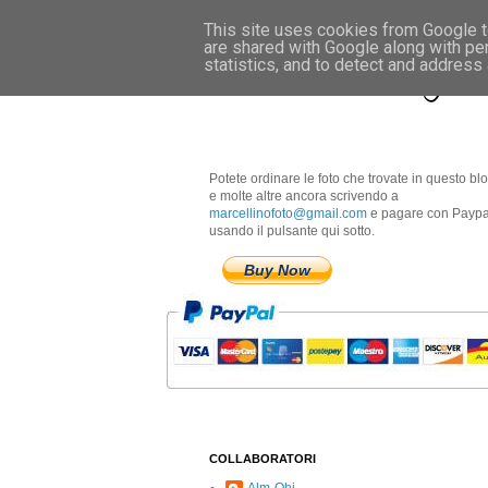
This site uses cookies from Google to
are shared with Google along with pe
Marcellino Radogna 
statistics, and to detect and address
Potete ordinare le foto che trovate in questo bl
e molte altre ancora scrivendo a
marcellinofoto@gmail.com
e pagare con Paypa
usando il pulsante qui sotto.
Buy Now
COLLABORATORI