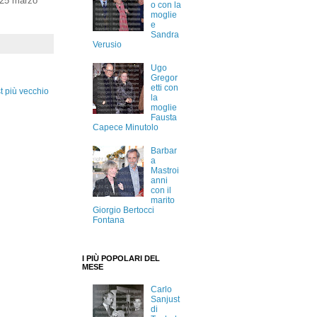
a 25 marzo
o con la
moglie
e
Sandra
Verusio
Ugo
Gregor
etti con
t più vecchio
la
moglie
Fausta
Capece Minutolo
Barbar
a
Mastroi
anni
con il
marito
Giorgio Bertocci
Fontana
I PIÙ POPOLARI DEL
MESE
Carlo
Sanjust
di