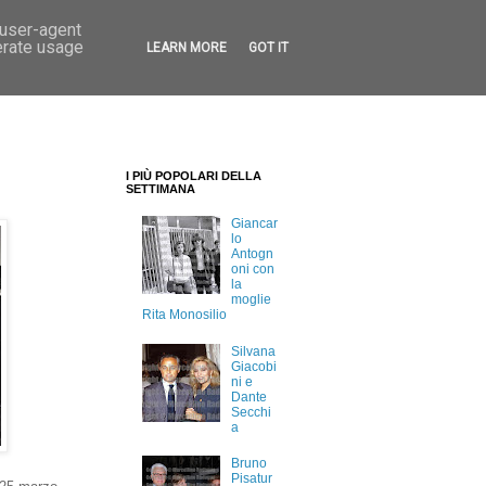
 user-agent
erate usage
LEARN MORE
GOT IT
I PIÙ POPOLARI DELLA
SETTIMANA
Giancar
lo
Antogn
oni con
la
moglie
Rita Monosilio
Silvana
Giacobi
ni e
Dante
Secchi
a
Bruno
Pisatur