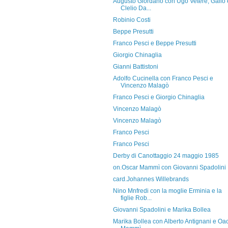
Augusto Giordano con Ugo Vetere, Gallo 
Clelio Da...
Robinio Costi
Beppe Presutti
Franco Pesci e Beppe Presutti
Giorgio Chinaglia
Gianni Battistoni
Adolfo Cucinella con Franco Pesci e
Vincenzo Malagò
Franco Pesci e Giorgio Chinaglia
Vincenzo Malagò
Vincenzo Malagò
Franco Pesci
Franco Pesci
Derby di Canottaggio 24 maggio 1985
on.Oscar Mammì con Giovanni Spadolini
card.Johannes Willebrands
Nino Mnfredi con la moglie Erminia e la
figlie Rob...
Giovanni Spadolini e Marika Bollea
Marika Bollea con Alberto Antignani e Oa