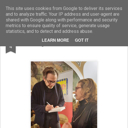
Marcellino Radogna - Fotonotizie per la stampa
This site uses cookies from Google to deliver its services
and to analyze traffic. Your IP address and user-agent are
shared with Google along with performance and security
metrics to ensure quality of service, generate usage
statistics, and to detect and address abuse.
DEC
LEARN MORE
GOT IT
Luca Fregona e sen.Michaela Biancofiore
4