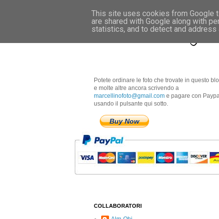
This site uses cookies from Google to
are shared with Google along with pe
Marcellino Radogna 
statistics, and to detect and address
Potete ordinare le foto che trovate in questo bl
e molte altre ancora scrivendo a
marcellinofoto@gmail.com
e pagare con Paypa
usando il pulsante qui sotto.
Buy Now
COLLABORATORI