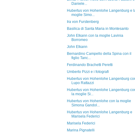
Daniele...
Hubertus von Hohenlohe Langenburg e l
moglie Simo...
Ira von Furstenberg
Basilica di Santa Maria in Montesanto
John Elkann con la moglie Lavinia
Borromeo
John Elkann
Bernardino Campello della Spina con il
figlio Tanc...
Ferdinando Brachetti Peretti
Umberto Pizzi e i fotografi
Hubertus von Hohenlohe Langenburg co
Lupo Rattazzi
Hubertus von Hohenlohe Langenburg co
la moglie Si...
Hubertus von Hohenlohe con la moglie
Simona Gandol...
Hubertus von Hohenlohe Langenburg e
Marisela Federici
Marisela Federici
Marina Pignatelli