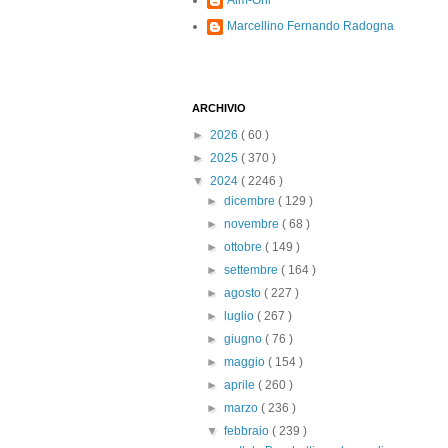
Alm-Ohi
Marcellino Fernando Radogna
ARCHIVIO
►
2026
( 60 )
►
2025
( 370 )
▼
2024
( 2246 )
►
dicembre
( 129 )
►
novembre
( 68 )
►
ottobre
( 149 )
►
settembre
( 164 )
►
agosto
( 227 )
►
luglio
( 267 )
►
giugno
( 76 )
►
maggio
( 154 )
►
aprile
( 260 )
►
marzo
( 236 )
▼
febbraio
( 239 )