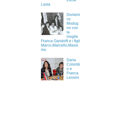
Lucia
Lavia
Domeni
co
Modug
no con
la
moglie
Franca Gandolfi e i figli
Marco,Marcello,Massi
mo
Daria
Colomb
o e
Franca
Leosini