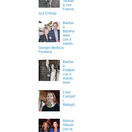
Teulad
a con
France
sca D'Aloja
Barbar
a
Mastroi
anni
con il
marito
Giorgio Bertocci
Fontana
Barbar
a
Piattelli
con il
marito
Ariel
Livia
Campill
i
Malagò
Marisa
Allasio
con la