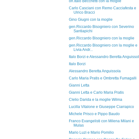
on.Italo Becchetti con la moglie
Carlo Casciani con Remo Cacciafesta e
Ulrico Bracci
Gino Giugni con la moglie
gen.Riccardo Bisogniero con Severino
Santiapichi
gen.Riccardo Bisogniero con la moglie
gen.Riccardo Bisogniero con la moglie e
Livia Andr...
Italo Borzi e Alessandro Beretta Anguisso
Italo Borzi
Alessandro Beretta Anguissola
Carlo Maria Pratis e Ombretta Fumagalli
Gianni Letta
Gianni Letta e Carlo Maria Pratis
Clelio Darida e la moglie Wilma
Lucilla Vitalone e Giuseppe Ciarrapico
Michele Prisco e Pippo Baudo
Franco Evangelisti con Milena Milani e
Mulas
Mario Luzi e Mario Pomilio