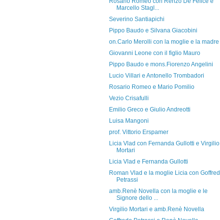
Rosario Romeo con Renzo De Felice e
Marcello Stagl...
Severino Santiapichi
Pippo Baudo e Silvana Giacobini
on.Carlo Merolli con la moglie e la madre
Giovanni Leone con il figlio Mauro
Pippo Baudo e mons.Fiorenzo Angelini
Lucio Villari e Antonello Trombadori
Rosario Romeo e Mario Pomilio
Vezio Crisafulli
Emilio Greco e Giulio Andreotti
Luisa Mangoni
prof. Vittorio Erspamer
Licia Vlad con Fernanda Gullotti e Virgilio
Mortari
Licia Vlad e Fernanda Gullotti
Roman Vlad e la moglie Licia con Goffre
Petrassi
amb.Renè Novella con la moglie e le
Signore dello ...
Virgilio Mortari e amb.Renè Novella