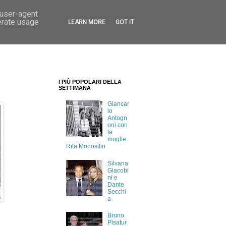
 user-agent
erate usage
LEARN MORE
GOT IT
I PIÙ POPOLARI DELLA
SETTIMANA
Giancar
lo
Antogn
oni con
la
moglie
Rita Monosilio
Silvana
Giacobi
ni e
Dante
Secchi
a
Bruno
Pisatur