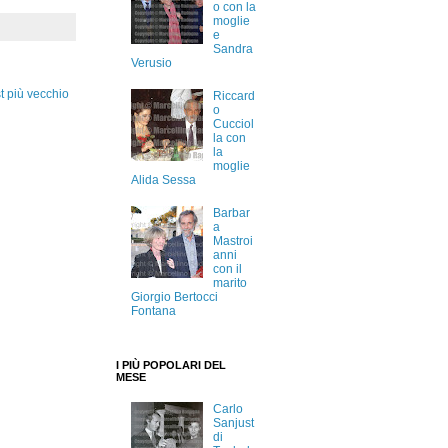
o con la
moglie
e
Sandra
Verusio
t più vecchio
Riccard
o
Cucciol
la con
la
moglie
Alida Sessa
Barbar
a
Mastroi
anni
con il
marito
Giorgio Bertocci
Fontana
I PIÙ POPOLARI DEL
MESE
Carlo
Sanjust
di