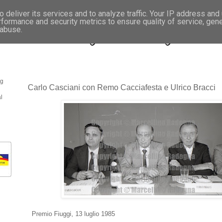
 deliver its services and to analyze traffic. Your IP address and
rformance and security metrics to ensure quality of service, gen
- Fotonotizie per la stampa
 abuse.
og
Carlo Casciani con Remo Cacciafesta e Ulrico Bracci
l
Premio Fiuggi, 13 luglio 1985