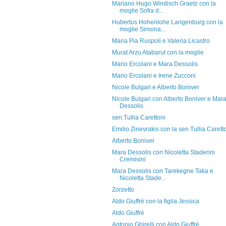
Mariano Hugo Windisch Graetz con la
moglie Sofia d...
Hubertus Hohenlohe Langenburg con la
moglie Simona...
Maria Pia Ruspoli e Valeria Licastro
Murat Arzu Atabarut con la moglie
Mario Ercolani e Mara Dessolis
Mario Ercolani e Irene Zucconi
Nicole Bulgari e Alberto Boniver
Nicole Bulgari con Alberto Boniver e Mar
Dessolis
sen.Tullia Carettoni
Emilio Zinevrakis con la sen.Tullia Carett
Alberto Boniver
Mara Dessolis con Nicoletta Staderini
Cremisini
Mara Dessolis con Tarekegne Taka e
Nicoletta Stade...
Zorzetto
Aldo Giuffrè con la figlia Jessica
Aldo Giuffrè
Antonio Ghirelli con Aldo Giuffrè