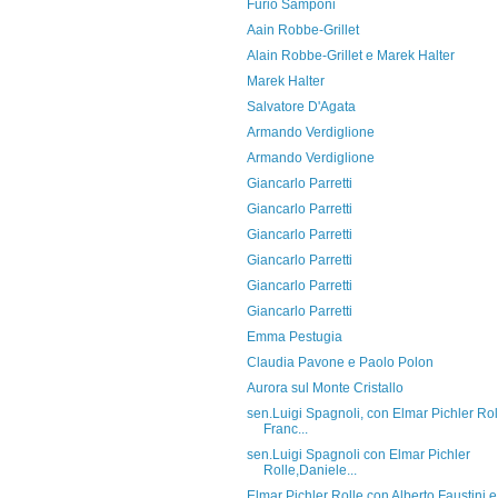
Furio Samponi
Aain Robbe-Grillet
Alain Robbe-Grillet e Marek Halter
Marek Halter
Salvatore D'Agata
Armando Verdiglione
Armando Verdiglione
Giancarlo Parretti
Giancarlo Parretti
Giancarlo Parretti
Giancarlo Parretti
Giancarlo Parretti
Giancarlo Parretti
Emma Pestugia
Claudia Pavone e Paolo Polon
Aurora sul Monte Cristallo
sen.Luigi Spagnoli, con Elmar Pichler Rol
Franc...
sen.Luigi Spagnoli con Elmar Pichler
Rolle,Daniele...
Elmar Pichler Rolle con Alberto Faustini e