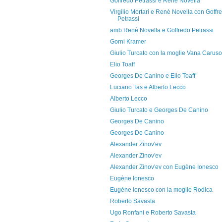
Goffredo Petrassi e Renè Novella
Virgilio Mortari e Renè Novella con Goffr
Petrassi
amb.Renè Novella e Goffredo Petrassi
Gorni Kramer
Giulio Turcato con la moglie Vana Caruso
Elio Toaff
Georges De Canino e Elio Toaff
Luciano Tas e Alberto Lecco
Alberto Lecco
Giulio Turcato e Georges De Canino
Georges De Canino
Georges De Canino
Alexander Zinov'ev
Alexander Zinov'ev
Alexander Zinov'ev con Eugène Ionesco
Eugène Ionesco
Eugène Ionesco con la moglie Rodica
Roberto Savasta
Ugo Ronfani e Roberto Savasta