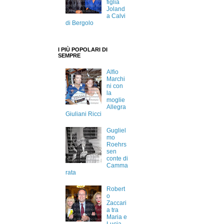
figlia
Joland
a Calvi
di Bergolo
I PIÙ POPOLARI DI
SEMPRE
Alfio
Marchi
ni con
la
moglie
Allegra
Giuliani Ricci
Gugliel
mo
Roehrs
sen
conte di
Camma
rata
Robert
o
Zaccari
a tra
Maria e