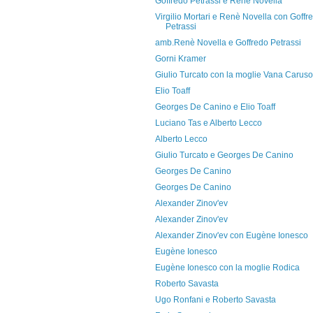
Goffredo Petrassi e Renè Novella
Virgilio Mortari e Renè Novella con Goffr
Petrassi
amb.Renè Novella e Goffredo Petrassi
Gorni Kramer
Giulio Turcato con la moglie Vana Caruso
Elio Toaff
Georges De Canino e Elio Toaff
Luciano Tas e Alberto Lecco
Alberto Lecco
Giulio Turcato e Georges De Canino
Georges De Canino
Georges De Canino
Alexander Zinov'ev
Alexander Zinov'ev
Alexander Zinov'ev con Eugène Ionesco
Eugène Ionesco
Eugène Ionesco con la moglie Rodica
Roberto Savasta
Ugo Ronfani e Roberto Savasta