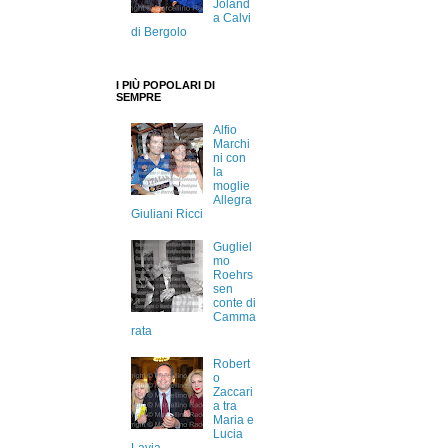
Joland
a Calvi
di Bergolo
I PIÙ POPOLARI DI
SEMPRE
Alfio
Marchi
ni con
la
moglie
Allegra
Giuliani Ricci
Gugliel
mo
Roehrs
sen
conte di
Camma
rata
Robert
o
Zaccari
a tra
Maria e
Lucia