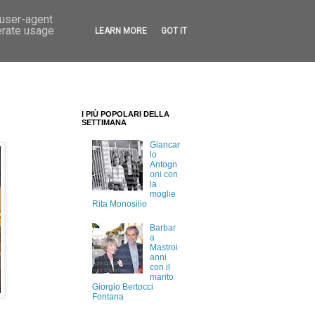
 user-agent
erate usage
LEARN MORE
GOT IT
I PIÙ POPOLARI DELLA
SETTIMANA
Giancar
lo
Antogn
oni con
la
moglie
Rita Monosilio
Barbar
a
Mastroi
anni
con il
marito
Giorgio Bertocci
Fontana