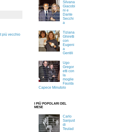
Silvana
Giacobi
ni e
Dante
Secchi
a
Tiziana
t più vecchio
Ghiretti
con
Eugeni
a
Gentili
Ugo
Gregor
etti con
la
moglie
Fausta
Capece Minutolo
I PIÙ POPOLARI DEL
MESE
Carlo
Sanjust
di
Teulad