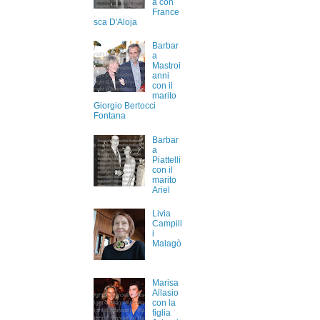
a con
France
sca D'Aloja
Barbar
a
Mastroi
anni
con il
marito
Giorgio Bertocci
Fontana
Barbar
a
Piattelli
con il
marito
Ariel
Livia
Campill
i
Malagò
Marisa
Allasio
con la
figlia