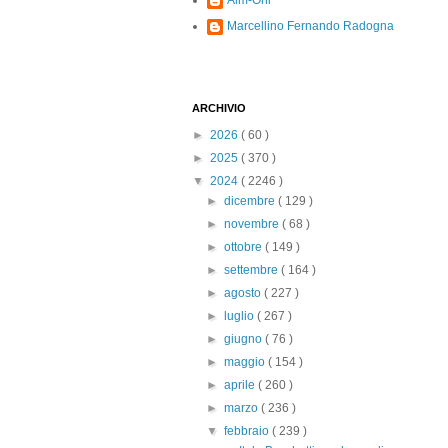
Alm-Ohi
Marcellino Fernando Radogna
ARCHIVIO
►
2026
( 60 )
►
2025
( 370 )
▼
2024
( 2246 )
►
dicembre
( 129 )
►
novembre
( 68 )
►
ottobre
( 149 )
►
settembre
( 164 )
►
agosto
( 227 )
►
luglio
( 267 )
►
giugno
( 76 )
►
maggio
( 154 )
►
aprile
( 260 )
►
marzo
( 236 )
▼
febbraio
( 239 )