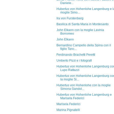
Daniele...
Hubertus von Hohenlohe Langenburg e l
moglie Simo...
Ira von Furstenberg
Basilica di Santa Maria in Montesanto
John Elkann con la moglie Lavinia
Borromeo
John Elkann
Bernardino Campello della Spina con il
figlio Tanc...
Ferdinando Brachetti Peretti
Umberto Pizzi e i fotografi
Hubertus von Hohenlohe Langenburg co
Lupo Rattazzi
Hubertus von Hohenlohe Langenburg co
la moglie Si...
Hubertus von Hohenlohe con la moglie
Simona Gandol...
Hubertus von Hohenlohe Langenburg e
Marisela Federici
Marisela Federici
Marina Pignatelli