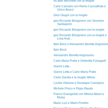
on.Italo Becchetti con la moglie
Carlo Casciani con Remo Cacciafesta e
Ulrico Bracci
Gino Giugni con la moglie
gen.Riccardo Bisogniero con Severino
Santiapichi
gen.Riccardo Bisogniero con la moglie
gen.Riccardo Bisogniero con la moglie e
Livia Andr...
Italo Borzi e Alessandro Beretta Anguisso
Italo Borzi
Alessandro Beretta Anguissola
Carlo Maria Pratis e Ombretta Fumagalli
Gianni Letta
Gianni Letta e Carlo Maria Pratis
Clelio Darida e la moglie Wilma
Lucilla Vitalone e Giuseppe Ciarrapico
Michele Prisco e Pippo Baudo
Franco Evangelisti con Milena Milani e
Mulas
Mario Luzi e Mario Pomilio