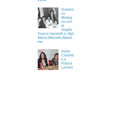
Lavia
Domeni
co
Modug
no con
la
moglie
Franca Gandolfi e i figli
Marco,Marcello,Massi
mo
Daria
Colomb
o e
Franca
Leosini