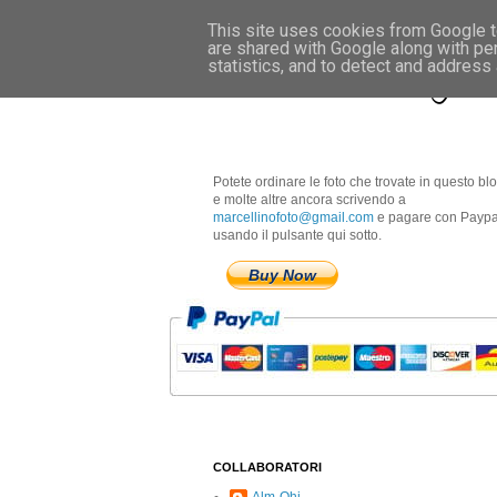
This site uses cookies from Google to
are shared with Google along with pe
Marcellino Radogna 
statistics, and to detect and address
Potete ordinare le foto che trovate in questo bl
e molte altre ancora scrivendo a
marcellinofoto@gmail.com
e pagare con Paypa
usando il pulsante qui sotto.
Buy Now
COLLABORATORI