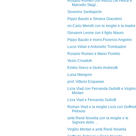
Rosario Romeo con Renzo De Felice e
Marcello Stagl...
Severino Santiapichi
Pippo Baudo e Silvana Giacobini
on.Carlo Merolli con la moglie e la madre
Giovanni Leone con il figlio Mauro
Pippo Baudo e mons.Fiorenzo Angelini
Lucio Villari e Antonello Trombadori
Rosario Romeo e Mario Pomilio
Vezio Crisafulli
Emilio Greco e Giulio Andreotti
Luisa Mangoni
prof. Vittorio Erspamer
Licia Vlad con Fernanda Gullotti e Virgilio
Mortari
Licia Vlad e Fernanda Gullotti
Roman Vlad e la moglie Licia con Goffre
Petrassi
amb.Renè Novella con la moglie e le
Signore dello ...
Virgilio Mortari e amb.Renè Novella