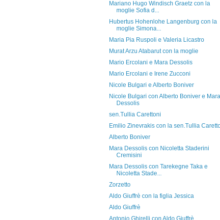
Mariano Hugo Windisch Graetz con la
moglie Sofia d...
Hubertus Hohenlohe Langenburg con la
moglie Simona...
Maria Pia Ruspoli e Valeria Licastro
Murat Arzu Atabarut con la moglie
Mario Ercolani e Mara Dessolis
Mario Ercolani e Irene Zucconi
Nicole Bulgari e Alberto Boniver
Nicole Bulgari con Alberto Boniver e Mar
Dessolis
sen.Tullia Carettoni
Emilio Zinevrakis con la sen.Tullia Carett
Alberto Boniver
Mara Dessolis con Nicoletta Staderini
Cremisini
Mara Dessolis con Tarekegne Taka e
Nicoletta Stade...
Zorzetto
Aldo Giuffrè con la figlia Jessica
Aldo Giuffrè
Antonio Ghirelli con Aldo Giuffrè