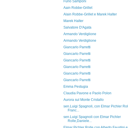
Furio Samponi
Aain Robbe-Grillet
Alain Robbe-Grillet e Marek Halter
Marek Halter
Salvatore D'Agata
Armando Verdiglione
Armando Verdiglione
Giancarlo Parretti
Giancarlo Parretti
Giancarlo Parretti
Giancarlo Parretti
Giancarlo Parretti
Giancarlo Parretti
Emma Pestugia
Claudia Pavone e Paolo Polon
Aurora sul Monte Cristallo
sen.Luigi Spagnoli, con Elmar Pichler Rol
Franc...
sen.Luigi Spagnoli con Elmar Pichler
Rolle,Daniele...
Elmar Pichler Rolle con Alberto Faustini e