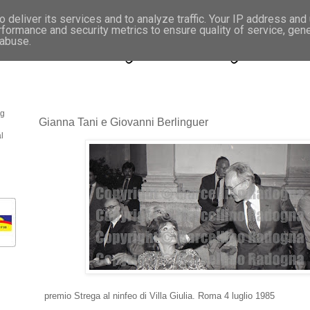
 deliver its services and to analyze traffic. Your IP address and
rformance and security metrics to ensure quality of service, gen
- Fotonotizie per la stampa
 abuse.
og
Gianna Tani e Giovanni Berlinguer
l
premio Strega al ninfeo di Villa Giulia. Roma 4 luglio 1985