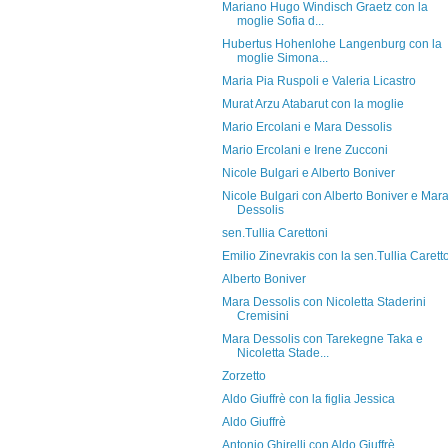
Mariano Hugo Windisch Graetz con la
moglie Sofia d...
Hubertus Hohenlohe Langenburg con la
moglie Simona...
Maria Pia Ruspoli e Valeria Licastro
Murat Arzu Atabarut con la moglie
Mario Ercolani e Mara Dessolis
Mario Ercolani e Irene Zucconi
Nicole Bulgari e Alberto Boniver
Nicole Bulgari con Alberto Boniver e Mar
Dessolis
sen.Tullia Carettoni
Emilio Zinevrakis con la sen.Tullia Carett
Alberto Boniver
Mara Dessolis con Nicoletta Staderini
Cremisini
Mara Dessolis con Tarekegne Taka e
Nicoletta Stade...
Zorzetto
Aldo Giuffrè con la figlia Jessica
Aldo Giuffrè
Antonio Ghirelli con Aldo Giuffrè