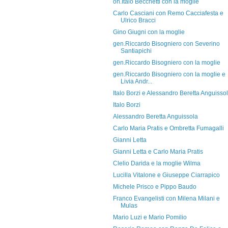
on.Italo Becchetti con la moglie
Carlo Casciani con Remo Cacciafesta e
Ulrico Bracci
Gino Giugni con la moglie
gen.Riccardo Bisogniero con Severino
Santiapichi
gen.Riccardo Bisogniero con la moglie
gen.Riccardo Bisogniero con la moglie e
Livia Andr...
Italo Borzi e Alessandro Beretta Anguisso
Italo Borzi
Alessandro Beretta Anguissola
Carlo Maria Pratis e Ombretta Fumagalli
Gianni Letta
Gianni Letta e Carlo Maria Pratis
Clelio Darida e la moglie Wilma
Lucilla Vitalone e Giuseppe Ciarrapico
Michele Prisco e Pippo Baudo
Franco Evangelisti con Milena Milani e
Mulas
Mario Luzi e Mario Pomilio