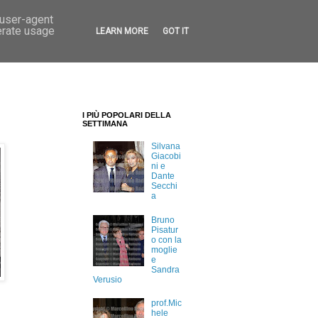
 user-agent
erate usage
LEARN MORE
GOT IT
I PIÙ POPOLARI DELLA
SETTIMANA
Silvana
Giacobi
ni e
Dante
Secchi
a
Bruno
Pisatur
o con la
moglie
e
Sandra
Verusio
prof.Mic
hele