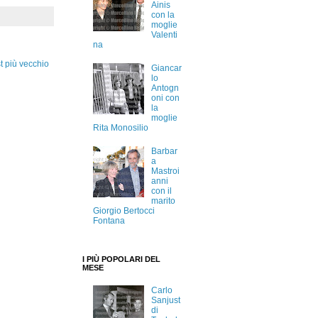
Ainis
con la
moglie
Valenti
na
t più vecchio
Giancar
lo
Antogn
oni con
la
moglie
Rita Monosilio
Barbar
a
Mastroi
anni
con il
marito
Giorgio Bertocci
Fontana
I PIÙ POPOLARI DEL
MESE
Carlo
Sanjust
di