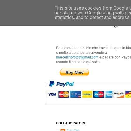
This site uses cookies from Google to
are shared with Google along with pe
Marcellino Radogna 
statistics, and to detect and address
Potete ordinare le foto che trovate in questo bl
e molte altre ancora scrivendo a
marcellinofoto@gmail.com
e pagare con Paypa
usando il pulsante qui sotto.
Buy Now
COLLABORATORI