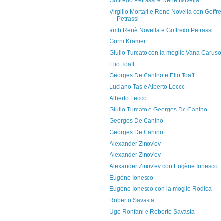
Goffredo Petrassi e Renè Novella
Virgilio Mortari e Renè Novella con Goffr
Petrassi
amb.Renè Novella e Goffredo Petrassi
Gorni Kramer
Giulio Turcato con la moglie Vana Caruso
Elio Toaff
Georges De Canino e Elio Toaff
Luciano Tas e Alberto Lecco
Alberto Lecco
Giulio Turcato e Georges De Canino
Georges De Canino
Georges De Canino
Alexander Zinov'ev
Alexander Zinov'ev
Alexander Zinov'ev con Eugène Ionesco
Eugène Ionesco
Eugène Ionesco con la moglie Rodica
Roberto Savasta
Ugo Ronfani e Roberto Savasta