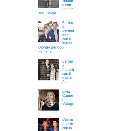
Teulad
a con
France
sca D'Aloja
Barbar
a
Mastroi
anni
con il
marito
Giorgio Bertocci
Fontana
Barbar
a
Piattelli
con il
marito
Ariel
Livia
Campill
i
Malagò
Marisa
Allasio
con la