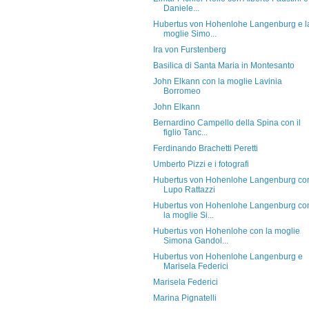
Daniele...
Hubertus von Hohenlohe Langenburg e l
moglie Simo...
Ira von Furstenberg
Basilica di Santa Maria in Montesanto
John Elkann con la moglie Lavinia
Borromeo
John Elkann
Bernardino Campello della Spina con il
figlio Tanc...
Ferdinando Brachetti Peretti
Umberto Pizzi e i fotografi
Hubertus von Hohenlohe Langenburg co
Lupo Rattazzi
Hubertus von Hohenlohe Langenburg co
la moglie Si...
Hubertus von Hohenlohe con la moglie
Simona Gandol...
Hubertus von Hohenlohe Langenburg e
Marisela Federici
Marisela Federici
Marina Pignatelli