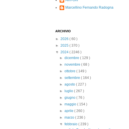
Alm-Ohi
Marcellino Fernando Radogna
ARCHIVIO
►
2026
( 60 )
►
2025
( 370 )
▼
2024
( 2246 )
►
dicembre
( 129 )
►
novembre
( 68 )
►
ottobre
( 149 )
►
settembre
( 164 )
►
agosto
( 227 )
►
luglio
( 267 )
►
giugno
( 76 )
►
maggio
( 154 )
►
aprile
( 260 )
►
marzo
( 236 )
▼
febbraio
( 239 )