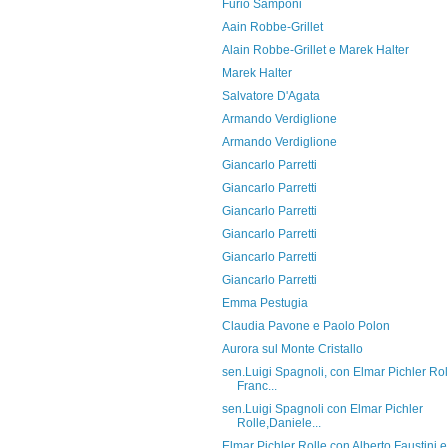
Furio Samponi
Aain Robbe-Grillet
Alain Robbe-Grillet e Marek Halter
Marek Halter
Salvatore D'Agata
Armando Verdiglione
Armando Verdiglione
Giancarlo Parretti
Giancarlo Parretti
Giancarlo Parretti
Giancarlo Parretti
Giancarlo Parretti
Giancarlo Parretti
Emma Pestugia
Claudia Pavone e Paolo Polon
Aurora sul Monte Cristallo
sen.Luigi Spagnoli, con Elmar Pichler Rol
Franc...
sen.Luigi Spagnoli con Elmar Pichler
Rolle,Daniele...
Elmar Pichler Rolle con Alberto Faustini e