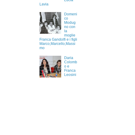
Lucia
Lavia
Domeni
co
Modug
no con
la
moglie
Franca Gandolfi e i figli
Marco,Marcello,Massi
mo
Daria
Colomb
o e
Franca
Leosini