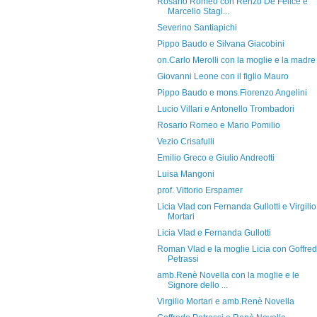
Rosario Romeo con Renzo De Felice e
Marcello Stagl...
Severino Santiapichi
Pippo Baudo e Silvana Giacobini
on.Carlo Merolli con la moglie e la madre
Giovanni Leone con il figlio Mauro
Pippo Baudo e mons.Fiorenzo Angelini
Lucio Villari e Antonello Trombadori
Rosario Romeo e Mario Pomilio
Vezio Crisafulli
Emilio Greco e Giulio Andreotti
Luisa Mangoni
prof. Vittorio Erspamer
Licia Vlad con Fernanda Gullotti e Virgilio
Mortari
Licia Vlad e Fernanda Gullotti
Roman Vlad e la moglie Licia con Goffre
Petrassi
amb.Renè Novella con la moglie e le
Signore dello ...
Virgilio Mortari e amb.Renè Novella