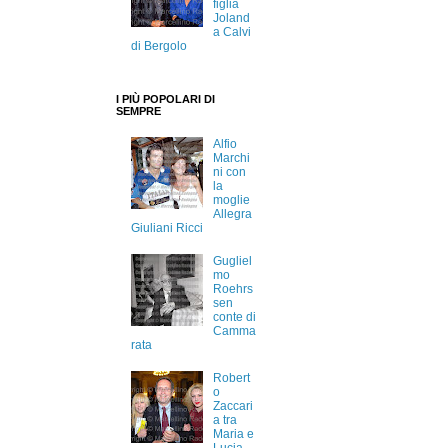
figlia
Joland
a Calvi
di Bergolo
I PIÙ POPOLARI DI
SEMPRE
Alfio
Marchi
ni con
la
moglie
Allegra
Giuliani Ricci
Gugliel
mo
Roehrs
sen
conte di
Camma
rata
Robert
o
Zaccari
a tra
Maria e