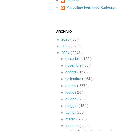
Alm-Ohi
Marcellino Fernando Radogna
ARCHIVIO
►
2026
( 60 )
►
2025
( 370 )
▼
2024
( 2246 )
►
dicembre
( 129 )
►
novembre
( 68 )
►
ottobre
( 149 )
►
settembre
( 164 )
►
agosto
( 227 )
►
luglio
( 267 )
►
giugno
( 76 )
►
maggio
( 154 )
►
aprile
( 260 )
►
marzo
( 236 )
▼
febbraio
( 239 )