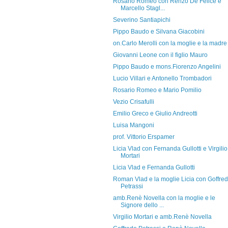
Rosario Romeo con Renzo De Felice e
Marcello Stagl...
Severino Santiapichi
Pippo Baudo e Silvana Giacobini
on.Carlo Merolli con la moglie e la madre
Giovanni Leone con il figlio Mauro
Pippo Baudo e mons.Fiorenzo Angelini
Lucio Villari e Antonello Trombadori
Rosario Romeo e Mario Pomilio
Vezio Crisafulli
Emilio Greco e Giulio Andreotti
Luisa Mangoni
prof. Vittorio Erspamer
Licia Vlad con Fernanda Gullotti e Virgilio
Mortari
Licia Vlad e Fernanda Gullotti
Roman Vlad e la moglie Licia con Goffre
Petrassi
amb.Renè Novella con la moglie e le
Signore dello ...
Virgilio Mortari e amb.Renè Novella