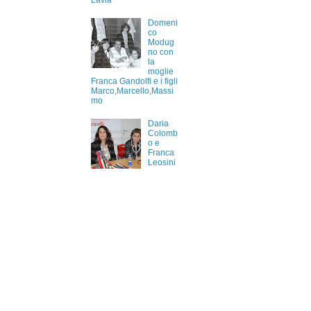
Lavia
Domeni
co
Modug
no con
la
moglie
Franca Gandolfi e i figli
Marco,Marcello,Massi
mo
Daria
Colomb
o e
Franca
Leosini