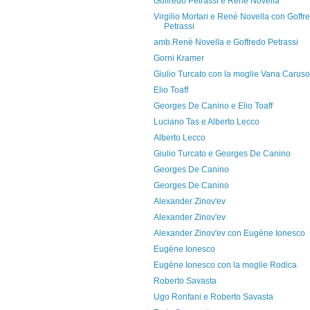
Goffredo Petrassi e Renè Novella
Virgilio Mortari e Renè Novella con Goffr
Petrassi
amb.Renè Novella e Goffredo Petrassi
Gorni Kramer
Giulio Turcato con la moglie Vana Caruso
Elio Toaff
Georges De Canino e Elio Toaff
Luciano Tas e Alberto Lecco
Alberto Lecco
Giulio Turcato e Georges De Canino
Georges De Canino
Georges De Canino
Alexander Zinov'ev
Alexander Zinov'ev
Alexander Zinov'ev con Eugène Ionesco
Eugène Ionesco
Eugène Ionesco con la moglie Rodica
Roberto Savasta
Ugo Ronfani e Roberto Savasta