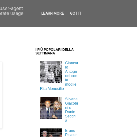
 user-agent
erate usage
LEARN MORE
GOT IT
I PIÙ POPOLARI DELLA
SETTIMANA
Giancar
lo
Antogn
oni con
la
moglie
Rita Monosilio
Silvana
Giacobi
ni e
Dante
Secchi
a
Bruno
Pisatur