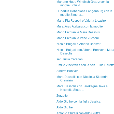
Mariano Hugo Windisch Graetz con la
moglie Sofia d...
Hubertus Hohenlohe Langenburg con la
moglie Simona...
Maria Pia Ruspoli e Valeria Licastro
Murat Arzu Atabarut con la moglie
Mario Ercolani e Mara Dessolis
Mario Ercolani e Irene Zucconi
Nicole Bulgari e Alberto Boniver
Nicole Bulgari con Alberto Boniver e Mar
Dessolis
sen.Tullia Carettoni
Emilio Zinevrakis con la sen.Tullia Carett
Alberto Boniver
Mara Dessolis con Nicoletta Staderini
Cremisini
Mara Dessolis con Tarekegne Taka e
Nicoletta Stade...
Zorzetto
Aldo Giuffrè con la figlia Jessica
Aldo Giuffrè
Antonio Ghirelli con Aldo Giuffrè