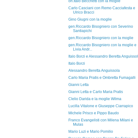
on.Italo Becchetti con la moglie
Carlo Casciani con Remo Cacciafesta e
Ulrico Bracci
Gino Giugni con la moglie
gen.Riccardo Bisogniero con Severino
Santiapichi
gen.Riccardo Bisogniero con la moglie
gen.Riccardo Bisogniero con la moglie e
Livia Andr...
Italo Borzi e Alessandro Beretta Anguisso
Italo Borzi
Alessandro Beretta Anguissola
Carlo Maria Pratis e Ombretta Fumagalli
Gianni Letta
Gianni Letta e Carlo Maria Pratis
Clelio Darida e la moglie Wilma
Lucilla Vitalone e Giuseppe Ciarrapico
Michele Prisco e Pippo Baudo
Franco Evangelisti con Milena Milani e
Mulas
Mario Luzi e Mario Pomilio