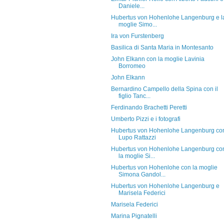
Daniele...
Hubertus von Hohenlohe Langenburg e l
moglie Simo...
Ira von Furstenberg
Basilica di Santa Maria in Montesanto
John Elkann con la moglie Lavinia
Borromeo
John Elkann
Bernardino Campello della Spina con il
figlio Tanc...
Ferdinando Brachetti Peretti
Umberto Pizzi e i fotografi
Hubertus von Hohenlohe Langenburg co
Lupo Rattazzi
Hubertus von Hohenlohe Langenburg co
la moglie Si...
Hubertus von Hohenlohe con la moglie
Simona Gandol...
Hubertus von Hohenlohe Langenburg e
Marisela Federici
Marisela Federici
Marina Pignatelli