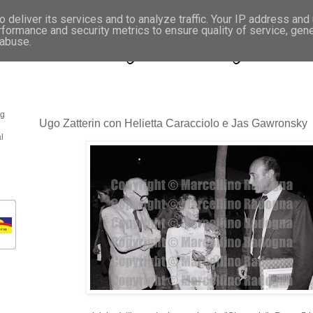
 deliver its services and to analyze traffic. Your IP address and
rformance and security metrics to ensure quality of service, gen
- Fotonotizie per la stampa
 abuse.
og
Ugo Zatterin con Helietta Caracciolo e Jas Gawronsky
l