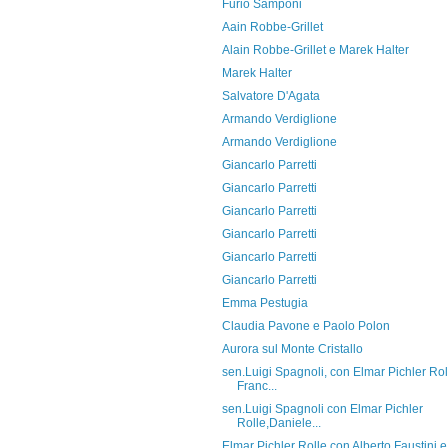
Furio Samponi
Aain Robbe-Grillet
Alain Robbe-Grillet e Marek Halter
Marek Halter
Salvatore D'Agata
Armando Verdiglione
Armando Verdiglione
Giancarlo Parretti
Giancarlo Parretti
Giancarlo Parretti
Giancarlo Parretti
Giancarlo Parretti
Giancarlo Parretti
Emma Pestugia
Claudia Pavone e Paolo Polon
Aurora sul Monte Cristallo
sen.Luigi Spagnoli, con Elmar Pichler Rol
Franc...
sen.Luigi Spagnoli con Elmar Pichler
Rolle,Daniele...
Elmar Pichler Rolle con Alberto Faustini e