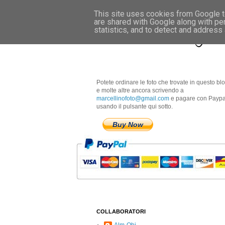
This site uses cookies from Google to
are shared with Google along with pe
Marcellino Radogna 
statistics, and to detect and address
Potete ordinare le foto che trovate in questo bl
e molte altre ancora scrivendo a
marcellinofoto@gmail.com
e pagare con Paypa
usando il pulsante qui sotto.
Buy Now
COLLABORATORI