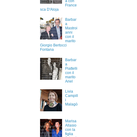
a con
France
sca D'Aloja
Barbar
a
Mastroi
anni
con il
marito
Giorgio Bertocci
Fontana
Barbar
a
Piattelli
con il
marito
Ariel
Livia
Campill
i
Malagò
Marisa
Allasio
con la
figlia