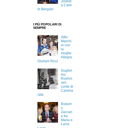
Joland
a Calvi
di Bergolo
I PIÙ POPOLARI DI
SEMPRE
Alfio
Marchi
ni con
la
moglie
Allegra
Giuliani Ricci
Gugliel
mo
Roehrs
sen
conte di
Camma
rata
Robert
o
Zaccari
a tra
Maria e
Lucia