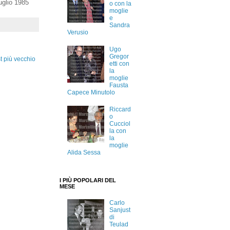
uglio 1985
o con la
moglie
e
Sandra
Verusio
Ugo
Gregor
t più vecchio
etti con
la
moglie
Fausta
Capece Minutolo
Riccard
o
Cucciol
la con
la
moglie
Alida Sessa
I PIÙ POPOLARI DEL
MESE
Carlo
Sanjust
di
Teulad