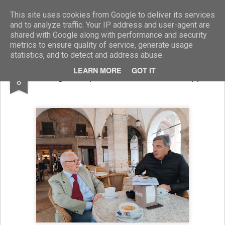
Marcellino Radogna - Fotonotizie per la stampa
This site uses cookies from Google to deliver its services
and to analyze traffic. Your IP address and user-agent are
shared with Google along with performance and security
metrics to ensure quality of service, generate usage
statistics, and to detect and address abuse.
MAY
LEARN MORE
GOT IT
Angelo Squizzato con Vittorio Filippi
8