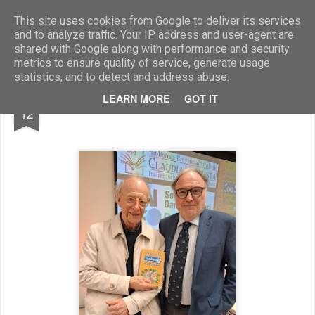
Marcellino Radogna - Fotonotizie per la stampa
This site uses cookies from Google to deliver its services
and to analyze traffic. Your IP address and user-agent are
shared with Google along with performance and security
metrics to ensure quality of service, generate usage
statistics, and to detect and address abuse.
MAY
LEARN MORE
GOT IT
Gherardo Colombo e Cuno Tarfusser
12