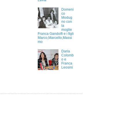
Lavia
Domeni
co
Modug
no con
la
moglie
Franca Gandolfi e i figli
Marco,Marcello,Massi
mo
Daria
Colomb
o e
Franca
Leosini