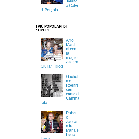
Joland
a Calvi
di Bergolo
I PIÙ POPOLARI DI
SEMPRE
Alfio
Marchi
ni con
la
moglie
Allegra
Giuliani Ricci
Gugliel
mo
Roehrs
sen
conte di
Camma
rata
Robert
o
Zaccari
a tra
Maria e
Lucia