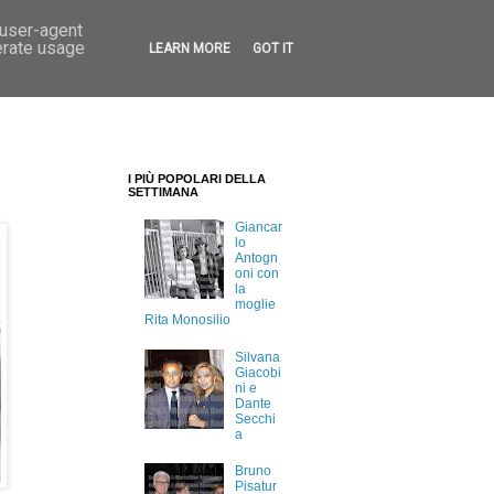
 user-agent
erate usage
LEARN MORE
GOT IT
I PIÙ POPOLARI DELLA
SETTIMANA
Giancar
lo
Antogn
oni con
la
moglie
Rita Monosilio
Silvana
Giacobi
ni e
Dante
Secchi
a
Bruno
Pisatur