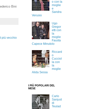
o con la
moglie
Federico Bini
e
Sandra
Verusio
Ugo
Gregor
etti con
la
moglie
t più vecchio
Fausta
Capece Minutolo
Riccard
o
Cucciol
la con
la
moglie
Alida Sessa
I PIÙ POPOLARI DEL
MESE
Carlo
Sanjust
di
Teulad