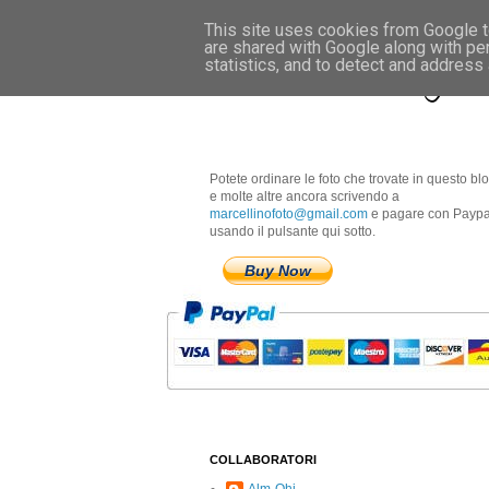
This site uses cookies from Google to
are shared with Google along with pe
Marcellino Radogna 
statistics, and to detect and address
Potete ordinare le foto che trovate in questo bl
e molte altre ancora scrivendo a
marcellinofoto@gmail.com
e pagare con Paypa
usando il pulsante qui sotto.
Buy Now
COLLABORATORI