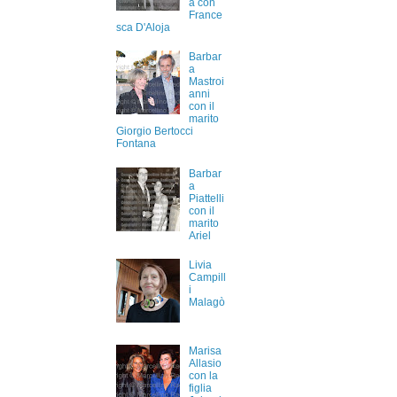
a con
France
sca D'Aloja
Barbar
a
Mastroi
anni
con il
marito
Giorgio Bertocci
Fontana
Barbar
a
Piattelli
con il
marito
Ariel
Livia
Campill
i
Malagò
Marisa
Allasio
con la
figlia