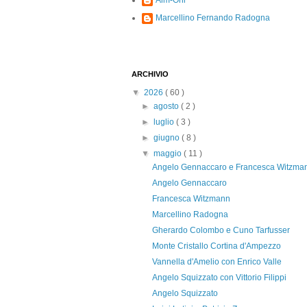
Alm-Ohi
Marcellino Fernando Radogna
ARCHIVIO
▼
2026
( 60 )
►
agosto
( 2 )
►
luglio
( 3 )
►
giugno
( 8 )
▼
maggio
( 11 )
Angelo Gennaccaro e Francesca Witzma
Angelo Gennaccaro
Francesca Witzmann
Marcellino Radogna
Gherardo Colombo e Cuno Tarfusser
Monte Cristallo Cortina d'Ampezzo
Vannella d'Amelio con Enrico Valle
Angelo Squizzato con Vittorio Filippi
Angelo Squizzato