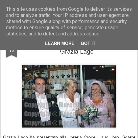
Marcellino Radogna - Fotonotizie per la stampa
This site uses cookies from Google to deliver its services
and to analyze traffic. Your IP address and user-agent are
shared with Google along with performance and security
metrics to ensure quality of service, generate usage
statistics, and to detect and address abuse.
Abramo Orlandini con Barbara Alberti e
MAR
LEARN MORE
GOT IT
12
Grazia Lago
Grazia Lago ha presentato alla libreria Croce il suo libro "Sgarbi