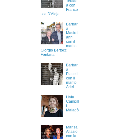
Teulad
a con
France
sca D'Aloja
Barbar
a
Mastroi
anni
con il
marito
Giorgio Bertocci
Fontana
Barbar
a
Piattelli
con il
marito
Ariel
Livia
Campill
i
Malagò
Marisa
Allasio
con la