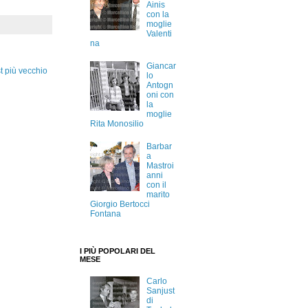
Ainis
con la
moglie
Valenti
na
Giancar
t più vecchio
lo
Antogn
oni con
la
moglie
Rita Monosilio
Barbar
a
Mastroi
anni
con il
marito
Giorgio Bertocci
Fontana
I PIÙ POPOLARI DEL
MESE
Carlo
Sanjust
di