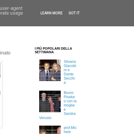
 user-agent
erate usage
LEARN MORE
GOT IT
I PIÙ POPOLARI DELLA
inato
SETTIMANA
Silvana
Giacobi
ni e
Dante
Secchi
a
Bruno
Pisatur
o con la
moglie
e
Sandra
Verusio
prof.Mic
hele