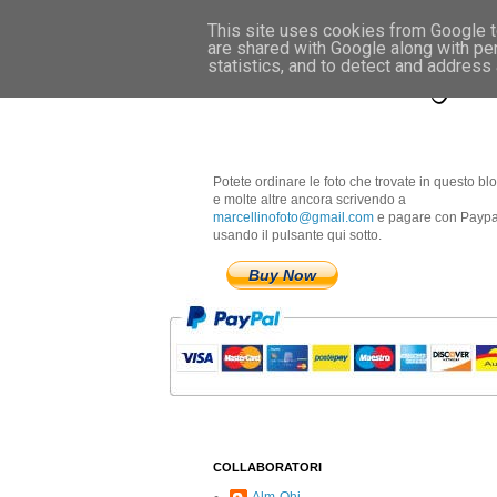
This site uses cookies from Google to
are shared with Google along with pe
Marcellino Radogna 
statistics, and to detect and address
Potete ordinare le foto che trovate in questo bl
e molte altre ancora scrivendo a
marcellinofoto@gmail.com
e pagare con Paypa
usando il pulsante qui sotto.
Buy Now
COLLABORATORI