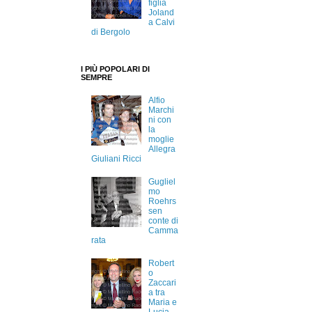
figlia
Joland
a Calvi
di Bergolo
I PIÙ POPOLARI DI
SEMPRE
Alfio
Marchi
ni con
la
moglie
Allegra
Giuliani Ricci
Gugliel
mo
Roehrs
sen
conte di
Camma
rata
Robert
o
Zaccari
a tra
Maria e