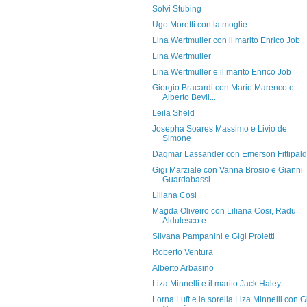
Solvi Stubing
Ugo Moretti con la moglie
Lina Wertmuller con il marito Enrico Job
Lina Wertmuller
Lina Wertmuller e il marito Enrico Job
Giorgio Bracardi con Mario Marenco e
Alberto Bevil...
Leila Sheld
Josepha Soares Massimo e Livio de
Simone
Dagmar Lassander con Emerson Fittipald
Gigi Marziale con Vanna Brosio e Gianni
Guardabassi
Liliana Cosi
Magda Oliveiro con Liliana Cosi, Radu
Aldulesco e ...
Silvana Pampanini e Gigi Proietti
Roberto Ventura
Alberto Arbasino
Liza Minnelli e il marito Jack Haley
Lorna Luft e la sorella Liza Minnelli con Gi