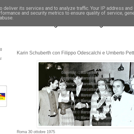
 deliver its services and to analyze traffic. Your IP address and
rformance and security metrics to ensure quality of service, gen
- Fotonotizie per la stampa
 abuse.
og
Karin Schuberth con Filippo Odescalchi e Umberto Pett
l
Roma 30 ottobre 1975