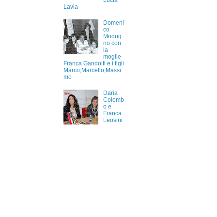
Lucia
Lavia
Domeni
co
Modug
no con
la
moglie
Franca Gandolfi e i figli
Marco,Marcello,Massi
mo
Daria
Colomb
o e
Franca
Leosini