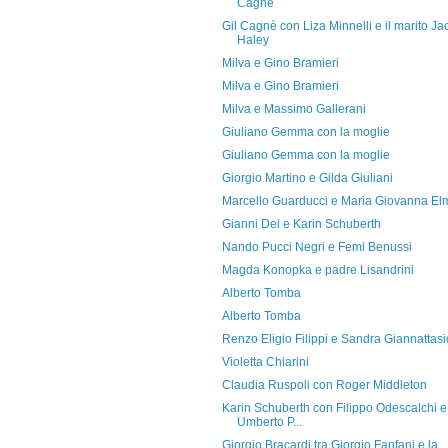
Cagnè
Gil Cagnè con Liza Minnelli e il marito Ja
Haley
Milva e Gino Bramieri
Milva e Gino Bramieri
Milva e Massimo Gallerani
Giuliano Gemma con la moglie
Giuliano Gemma con la moglie
Giorgio Martino e Gilda Giuliani
Marcello Guarducci e Maria Giovanna El
Gianni Dei e Karin Schuberth
Nando Pucci Negri e Femi Benussi
Magda Konopka e padre Lisandrini
Alberto Tomba
Alberto Tomba
Renzo Eligio Filippi e Sandra Giannattasi
Violetta Chiarini
Claudia Ruspoli con Roger Middleton
Karin Schuberth con Filippo Odescalchi e
Umberto P...
Giorgio Bracardi tra Giorgio Fanfani e la