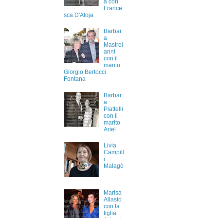
a con
France
sca D'Aloja
Barbar
a
Mastroi
anni
con il
marito
Giorgio Bertocci
Fontana
Barbar
a
Piattelli
con il
marito
Ariel
Livia
Campill
i
Malagò
Marisa
Allasio
con la
figlia