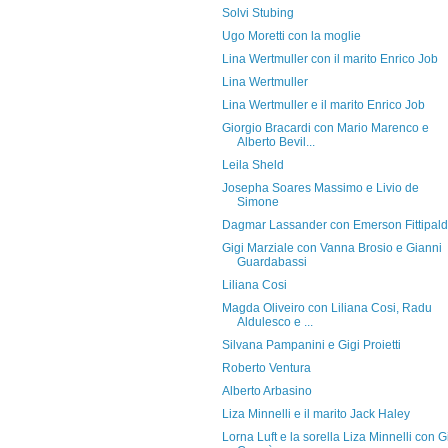
Solvi Stubing
Ugo Moretti con la moglie
Lina Wertmuller con il marito Enrico Job
Lina Wertmuller
Lina Wertmuller e il marito Enrico Job
Giorgio Bracardi con Mario Marenco e
Alberto Bevil...
Leila Sheld
Josepha Soares Massimo e Livio de
Simone
Dagmar Lassander con Emerson Fittipald
Gigi Marziale con Vanna Brosio e Gianni
Guardabassi
Liliana Cosi
Magda Oliveiro con Liliana Cosi, Radu
Aldulesco e ...
Silvana Pampanini e Gigi Proietti
Roberto Ventura
Alberto Arbasino
Liza Minnelli e il marito Jack Haley
Lorna Luft e la sorella Liza Minnelli con Gi