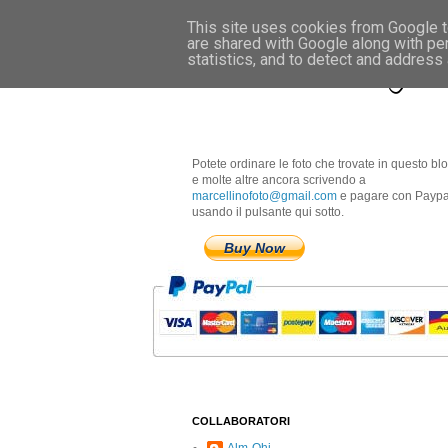
This site uses cookies from Google to
are shared with Google along with pe
Marcellino Radogna 
statistics, and to detect and address
Potete ordinare le foto che trovate in questo bl
e molte altre ancora scrivendo a
marcellinofoto@gmail.com
e pagare con Paypa
usando il pulsante qui sotto.
Buy Now
COLLABORATORI