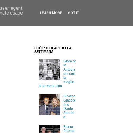
 user-agent
erate usage
LEARN MORE
GOT IT
I PIÙ POPOLARI DELLA
SETTIMANA
Giancar
lo
Antogn
oni con
la
moglie
Rita Monosilio
Silvana
Giacobi
ni e
Dante
Secchi
a
Bruno
Pisatur