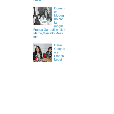
Lavia
Domeni
co
Modug
no con
la
moglie
Franca Gandolfi e i figli
Marco,Marcello,Massi
mo
Daria
Colomb
o e
Franca
Leosini