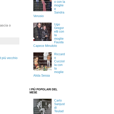
o con la
moglie
e
Sandra
Verusio
Ugo
Lascia o
Gregor
etti con
la
moglie
Fausta
Capece Minutolo
Riccard
o
t più vecchio
Cucciol
la con
la
moglie
Alida Sessa
I PIÙ POPOLARI DEL
MESE
Carlo
Sanjust
di
Teulad