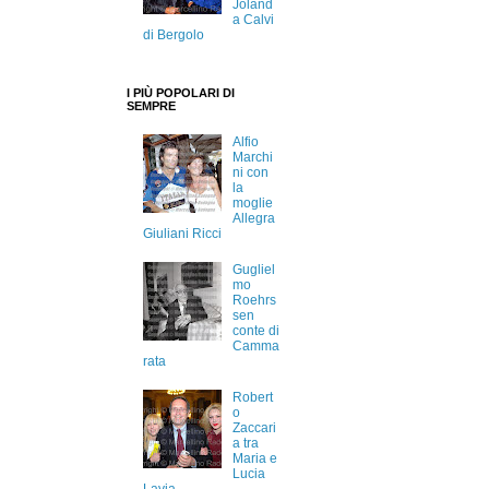
Joland
a Calvi
di Bergolo
I PIÙ POPOLARI DI
SEMPRE
Alfio
Marchi
ni con
la
moglie
Allegra
Giuliani Ricci
Gugliel
mo
Roehrs
sen
conte di
Camma
rata
Robert
o
Zaccari
a tra
Maria e
Lucia