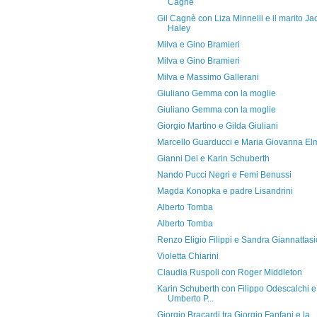
Cagnè
Gil Cagnè con Liza Minnelli e il marito Ja
Haley
Milva e Gino Bramieri
Milva e Gino Bramieri
Milva e Massimo Gallerani
Giuliano Gemma con la moglie
Giuliano Gemma con la moglie
Giorgio Martino e Gilda Giuliani
Marcello Guarducci e Maria Giovanna El
Gianni Dei e Karin Schuberth
Nando Pucci Negri e Femi Benussi
Magda Konopka e padre Lisandrini
Alberto Tomba
Alberto Tomba
Renzo Eligio Filippi e Sandra Giannattasi
Violetta Chiarini
Claudia Ruspoli con Roger Middleton
Karin Schuberth con Filippo Odescalchi e
Umberto P...
Giorgio Bracardi tra Giorgio Fanfani e la