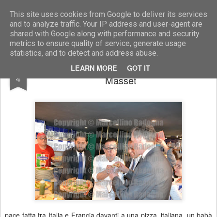
Marcellino Radogna - Fotonotizie per la stampa
This site uses cookies from Google to deliver its services
and to analyze traffic. Your IP address and user-agent are
shared with Google along with performance and security
metrics to ensure quality of service, generate usage
statistics, and to detect and address abuse.
Gino Sorbillo con Luigi Di Maio e Christian
MAR
LEARN MORE
GOT IT
4
Masset
pace fatta tra Italia e Francia davanti a una pizza, italiana, un babà