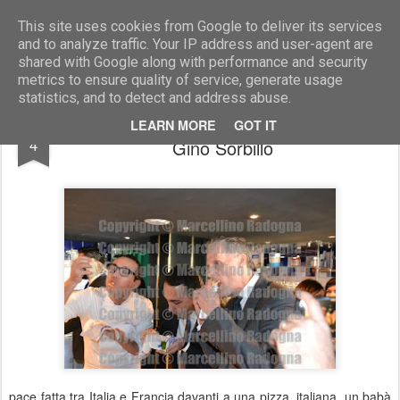
Marcellino Radogna - Fotonotizie per la stampa
This site uses cookies from Google to deliver its services
and to analyze traffic. Your IP address and user-agent are
shared with Google along with performance and security
metrics to ensure quality of service, generate usage
statistics, and to detect and address abuse.
Luigi Di Maio con l'amb.Christian Masset e
MAR
LEARN MORE
GOT IT
4
Gino Sorbillo
pace fatta tra Italia e Francia davanti a una pizza, italiana, un babà