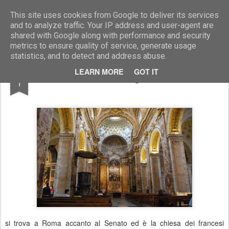
Marcellino Radogna - Fotonotizie per la stampa
This site uses cookies from Google to deliver its services
and to analyze traffic. Your IP address and user-agent are
shared with Google along with performance and security
metrics to ensure quality of service, generate usage
statistics, and to detect and address abuse.
MAR
LEARN MORE
GOT IT
Chiesa di San Luigi dei Francesi
1
si trova a Roma accanto al Senato ed è la chiesa dei francesi