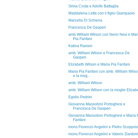
Silvia Costa e Adolfo Battaglia
Maddalena Letta con il figlio Giampaolo
Marcella Di Schiena
Francesca De Gasperi
amb.William Wilson con Nerio Nesi e Mar
Pia Fanfani
Katina Ranieri
amb. William Wilson e Francesca De
Gasperi
Elizabeth Wilson e Maria Pia Fanfani
Maria Pia Fanfani con amb. William Wils
e la mog...
amb. William Wilson
amb. William Wilson con la moglie Elizab
Egidio Pedrini
Giovanna Massobrio Portoghesi e
Francesca De Gasperi
Giovanna Massobrio Portoghesi e Maria 
Fanfani
mons.Fiorenzo Angelini e Pietro Scoppol
mons.Fiorenzo Angelini e Valerio Ziantoni