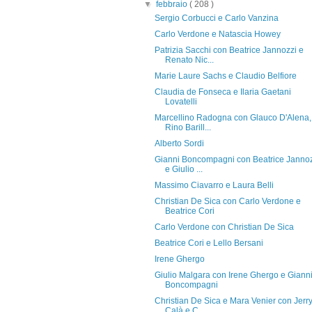
▼
febbraio
( 208 )
Sergio Corbucci e Carlo Vanzina
Carlo Verdone e Natascia Howey
Patrizia Sacchi con Beatrice Jannozzi e
Renato Nic...
Marie Laure Sachs e Claudio Belfiore
Claudia de Fonseca e Ilaria Gaetani
Lovatelli
Marcellino Radogna con Glauco D'Alena,
Rino Barill...
Alberto Sordi
Gianni Boncompagni con Beatrice Janno
e Giulio ...
Massimo Ciavarro e Laura Belli
Christian De Sica con Carlo Verdone e
Beatrice Cori
Carlo Verdone con Christian De Sica
Beatrice Cori e Lello Bersani
Irene Ghergo
Giulio Malgara con Irene Ghergo e Giann
Boncompagni
Christian De Sica e Mara Venier con Jerr
Calà e C...