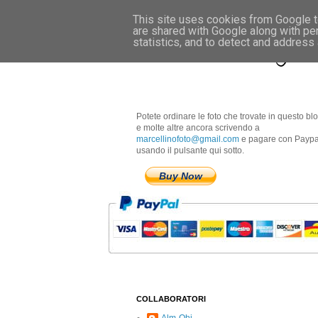
This site uses cookies from Google to
are shared with Google along with pe
Marcellino Radogna 
statistics, and to detect and address
Potete ordinare le foto che trovate in questo bl
e molte altre ancora scrivendo a
marcellinofoto@gmail.com
e pagare con Paypa
usando il pulsante qui sotto.
Buy Now
COLLABORATORI