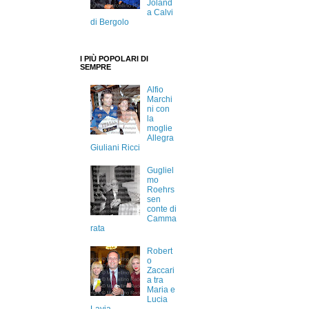
Joland
a Calvi
di Bergolo
I PIÙ POPOLARI DI
SEMPRE
Alfio
Marchi
ni con
la
moglie
Allegra
Giuliani Ricci
Gugliel
mo
Roehrs
sen
conte di
Camma
rata
Robert
o
Zaccari
a tra
Maria e
Lucia