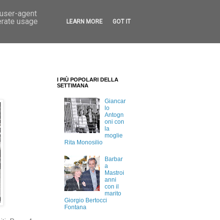
 user-agent
erate usage
LEARN MORE
GOT IT
I PIÙ POPOLARI DELLA
SETTIMANA
Giancar
lo
Antogn
oni con
la
moglie
Rita Monosilio
Barbar
a
Mastroi
anni
con il
marito
Giorgio Bertocci
Fontana