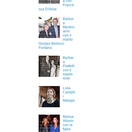
a con
France
sca D'Aloja
Barbar
a
Mastroi
anni
con il
marito
Giorgio Bertocci
Fontana
Barbar
a
Piattelli
con il
marito
Ariel
Livia
Campill
i
Malagò
Marisa
Allasio
con la
figlia