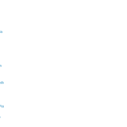
ia
on
eth
Pia
a