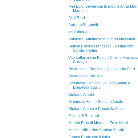
Pier Luigi Severi con la moglie Anna Mari
Mammoli...
Aliai Ricci
Barbara Braghetti
col.Cataluddi
Antonino Buttafuoco e Vittorio Mussolini
Bettino Craxi e Francesco Cossiga con
Sandro Pertini
Vito Lattanzi con Bettino Craxi e Frances
Cossiga
Raffaello de Banfield e Alessandra Ferri
Raffaello de Banfield
Simonetta Fiori con Giuliano Amato e
Donatella Stasio
Giuliano Amato
Simonetta Fiori e Giuliano Amato
Giuliano Amato e Donatella Stasio
Filippo di Robilant
Marina Ripa di Meana e Enzo Muzii
Monica Vitti e don Santino Spartà
Franco Bruno con il figlio