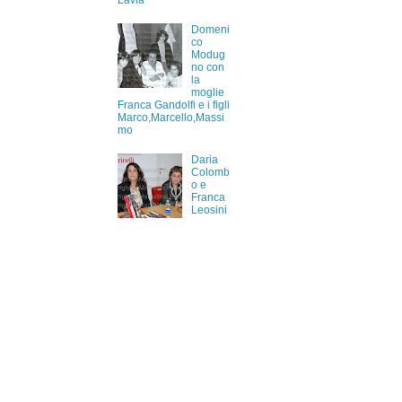
Lavia
Domeni
co
Modug
no con
la
moglie
Franca Gandolfi e i figli
Marco,Marcello,Massi
mo
Daria
Colomb
o e
Franca
Leosini