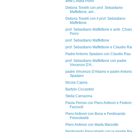
amb.Chiara Porro
Debora Tonelli con prof. Sebastiano
Maffettone, am...
Debora Tonelli con il prof. Sebastiano
Maffettone
prof. Sebastiano Maffettone e amb. Chiar
Porro
prof. Sebastiano Maffettone
prof. Sebastiano Maffettone e Claudio Ra
Padre Antonio Spadaro con Claudio Rau
prof. Sebastiano Maffettone con padre
Vincenzo D'A...
padre Vincenzo D'Adamo e padre Antoni
Spadaro
Nicola Capria
Bartolo Ciccardini
Stella Carnacina
Paola Perissi con Piero Antinori e Federi
Fazzuoli
Piero Antinori con Bona e Ferdinando
Frescobaldi
Piero Antinori con Marta Marzotto
Ferdinando Frescobaldi con la moglie B