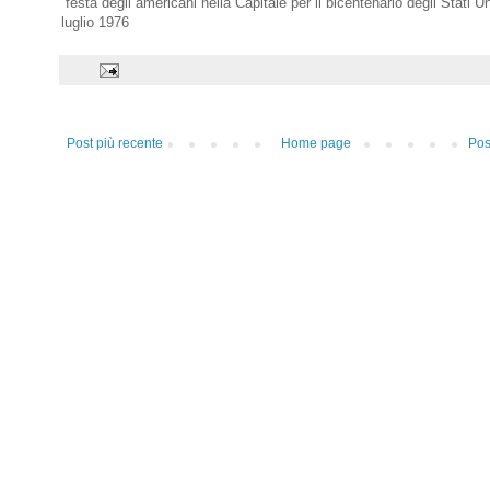
festa degli americani nella Capitale per il bicentenario degli Stati U
luglio 1976
Post più recente
Home page
Pos