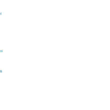
el
ni
ti