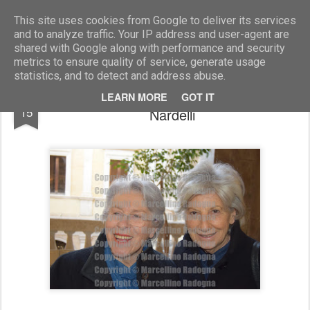
Marcellino Radogna - Fotonotizie per la stampa
This site uses cookies from Google to deliver its services
and to analyze traffic. Your IP address and user-agent are
shared with Google along with performance and security
metrics to ensure quality of service, generate usage
statistics, and to detect and address abuse.
Maria Pia Garavaglia e Flavia Piccoli
FEB
LEARN MORE
GOT IT
15
Nardelli