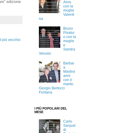
are" edizione
Ainis
con la
moglie
Valenti
na
Bruno
Pisatur
o con la
t più vecchio
moglie
e
Sandra
Verusio
Barbar
a
Mastroi
anni
con il
marito
Giorgio Bertocci
Fontana
I PIÙ POPOLARI DEL
MESE
Carlo
Sanjust
di