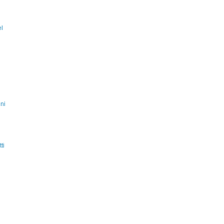
el
ni
ti