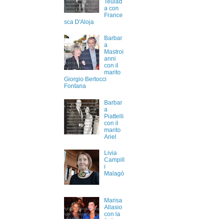
Teulad
a con
France
sca D'Aloja
Barbar
a
Mastroi
anni
con il
marito
Giorgio Bertocci
Fontana
Barbar
a
Piattelli
con il
marito
Ariel
Livia
Campill
i
Malagò
Marisa
Allasio
con la