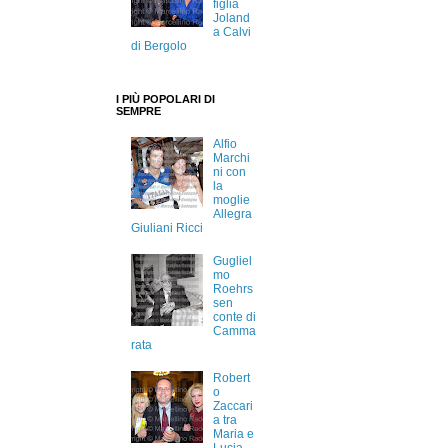
figlia
Joland
a Calvi
di Bergolo
I PIÙ POPOLARI DI
SEMPRE
Alfio
Marchi
ni con
la
moglie
Allegra
Giuliani Ricci
Gugliel
mo
Roehrs
sen
conte di
Camma
rata
Robert
o
Zaccari
a tra
Maria e