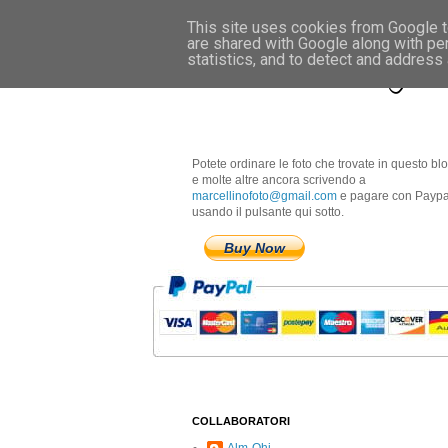
This site uses cookies from Google to
are shared with Google along with pe
Marcellino Radogna 
statistics, and to detect and address
Potete ordinare le foto che trovate in questo bl
e molte altre ancora scrivendo a
marcellinofoto@gmail.com
e pagare con Paypa
usando il pulsante qui sotto.
Buy Now
COLLABORATORI