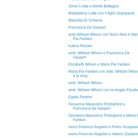
Silvia Costa e Adolfo Battaglia
Maddalena Letta con il figlio Giampaolo
Marcella Di Schiena
Francesca De Gasperi
amb.William Wilson con Nerio Nesi e Mar
Pia Fanfani
Katina Ranieri
amb. William Wilson e Francesca De
Gasperi
Elizabeth Wilson e Maria Pia Fanfani
Maria Pia Fanfani con amb. William Wils
e la mog...
amb. William Wilson
amb. William Wilson con la moglie Elizab
Egidio Pedrini
Giovanna Massobrio Portoghesi e
Francesca De Gasperi
Giovanna Massobrio Portoghesi e Maria 
Fanfani
mons.Fiorenzo Angelini e Pietro Scoppol
mons.Fiorenzo Angelini e Valerio Ziantoni