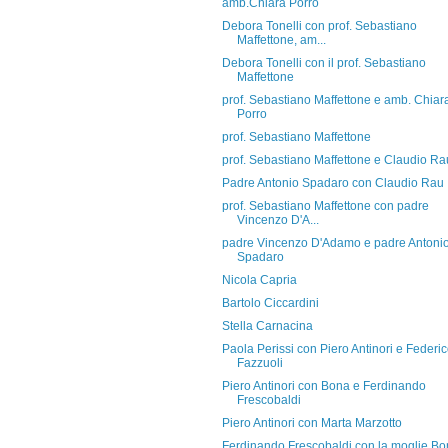
amb.Chiara Porro
Debora Tonelli con prof. Sebastiano
Maffettone, am...
Debora Tonelli con il prof. Sebastiano
Maffettone
prof. Sebastiano Maffettone e amb. Chiar
Porro
prof. Sebastiano Maffettone
prof. Sebastiano Maffettone e Claudio Ra
Padre Antonio Spadaro con Claudio Rau
prof. Sebastiano Maffettone con padre
Vincenzo D'A...
padre Vincenzo D'Adamo e padre Antoni
Spadaro
Nicola Capria
Bartolo Ciccardini
Stella Carnacina
Paola Perissi con Piero Antinori e Federi
Fazzuoli
Piero Antinori con Bona e Ferdinando
Frescobaldi
Piero Antinori con Marta Marzotto
Ferdinando Frescobaldi con la moglie B