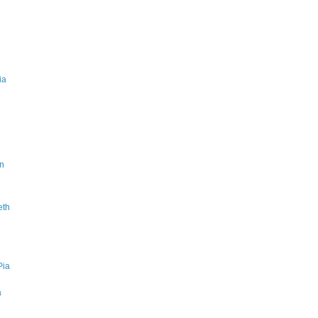
ia
on
eth
Pia
a