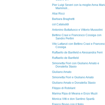
Pier Luigi Severi con la moglie Anna Mari
Mammoli...
Aliai Ricci
Barbara Braghetti
col.Cataluddi
Antonino Buttafuoco e Vittorio Mussolini
Bettino Craxi e Francesco Cossiga con
Sandro Pertini
Vito Lattanzi con Bettino Craxi e Frances
Cossiga
Raffaello de Banfield e Alessandra Ferri
Raffaello de Banfield
Simonetta Fiori con Giuliano Amato e
Donatella Stasio
Giuliano Amato
Simonetta Fiori e Giuliano Amato
Giuliano Amato e Donatella Stasio
Filippo di Robilant
Marina Ripa di Meana e Enzo Muzii
Monica Vitti e don Santino Spartà
Franco Bruno con il figlio