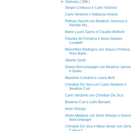
▼
febbraio
( 208 )
Sergio Corbucci e Carlo Vanzina
Carlo Verdone e Natascia Howey
Patrizia Sacchi con Beatrice Jannozzi e
Renato Nic...
Marie Laure Sachs e Claudio Belfiore
Claudia de Fonseca e Ilaria Gaetani
Lovatelli
Marcellino Radogna con Glauco D'Alena,
Rino Barill...
Alberto Sordi
Gianni Boncompagni con Beatrice Janno
e Giulio ...
Massimo Ciavarro e Laura Belli
Christian De Sica con Carlo Verdone e
Beatrice Cori
Carlo Verdone con Christian De Sica
Beatrice Cori e Lello Bersani
Irene Ghergo
Giulio Malgara con Irene Ghergo e Giann
Boncompagni
Christian De Sica e Mara Venier con Jerr
Calà e C...