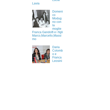
Lucia
Lavia
Domeni
co
Modug
no con
la
moglie
Franca Gandolfi e i figli
Marco,Marcello,Massi
mo
Daria
Colomb
o e
Franca
Leosini